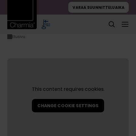
Hyppää
VARAA SUUNNITTELUAIKA
sisältöön
Etusivu
Villa Terva
kuvagalleria
This content requires cookies.
CHANGE COOKIE SETTINGS