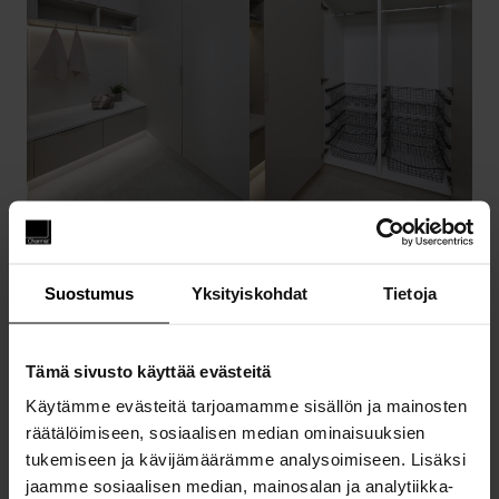
KODINHOITOHUONE
Suostumus
Yksityiskohdat
Tietoja
Pitkä ja kapea tila on suunniteltu
tehokkaasti hyödyntäen jokainen neliö.
Tämä sivusto käyttää evästeitä
Käytännölliset ratkaisut ja runsas
Käytämme evästeitä tarjoamamme sisällön ja mainosten
työskentelytila helpottavat arjen
räätälöimiseen, sosiaalisen median ominaisuuksien
pyykkihuoltoa.
tukemiseen ja kävijämäärämme analysoimiseen. Lisäksi
jaamme sosiaalisen median, mainosalan ja analytiikka-