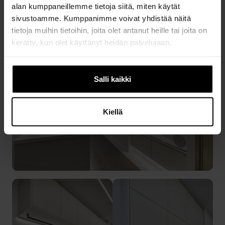
TUTUSTU TILAAN
alan kumppaneillemme tietoja siitä, miten käytät
sivustoamme. Kumppanimme voivat yhdistää näitä
tietoja muihin tietoihin, joita olet antanut heille tai joita on
kerätty, kun olet käyttänyt heidän palvelujaan.
Salli kaikki
Kiellä