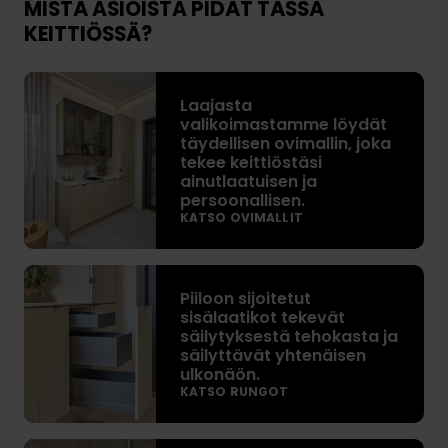
MISTÄ ASIOISTA PIDÄT TÄSSÄ
KEITTIÖSSÄ?
L
Laajasta
a
valikoimastamme löydät
a
täydellisen ovimallin, joka
j
tekee keittiöstäsi
a
ainutlaatuisen ja
persoonallisen.
s
KATSO OVIMALLIT
t
a
v
P
a
Piiloon sijoitetut
i
sisälaatikot tekevät
l
i
säilytyksestä tehokasta ja
i
l
säilyttävät yhtenäisen
k
o
ulkonäön.
o
KATSO RUNGOT
o
i
n
m
s