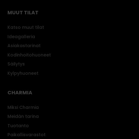
s
l
n
o
k
ä
MUUT TILAT
o
o
i
n
n
s
Katso muut tilat
a
ä
e
Ideagalleria
l
ö
n
l
n
Asiakastarinat
u
i
.
l
Kodinhoitohuoneet
s
k
Säilytys
e
o
Kylpyhuoneet
n
n
.
ä
ö
CHARMIA
n
.
Miksi Charmia
Meidän tarina
Tuotanto
Paikallisvarastot