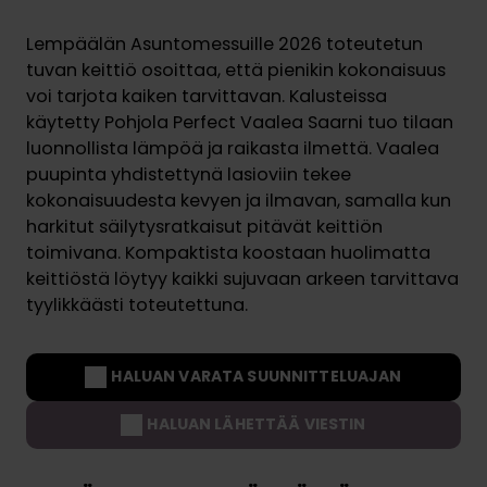
Lempäälän Asuntomessuille 2026 toteutetun
tuvan keittiö osoittaa, että pienikin kokonaisuus
voi tarjota kaiken tarvittavan. Kalusteissa
käytetty Pohjola Perfect Vaalea Saarni tuo tilaan
luonnollista lämpöä ja raikasta ilmettä. Vaalea
puupinta yhdistettynä lasioviin tekee
kokonaisuudesta kevyen ja ilmavan, samalla kun
harkitut säilytysratkaisut pitävät keittiön
toimivana. Kompaktista koostaan huolimatta
keittiöstä löytyy kaikki sujuvaan arkeen tarvittava
tyylikkäästi toteutettuna.
HALUAN VARATA SUUNNITTELUAJAN
HALUAN LÄHETTÄÄ VIESTIN