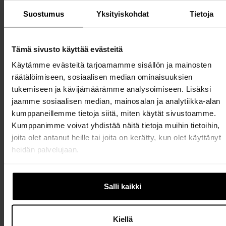
toimija muualla Pohjoismaissa.
Suostumus
Yksityiskohdat
Tietoja
Tämä sivusto käyttää evästeitä
Helatukku Finland Oy
Käytämme evästeitä tarjoamamme sisällön ja mainosten
räätälöimiseen, sosiaalisen median ominaisuuksien
Helatukku Finland Oy on Seinäjoella toimiva
tukemiseen ja kävijämäärämme analysoimiseen. Lisäksi
suomalainen maahantuontiin ja tukkukauppaan
jaamme sosiaalisen median, mainosalan ja analytiikka-alan
erikoistunut yritys, jonka päätoimiala on
kumppaneillemme tietoja siitä, miten käytät sivustoamme.
kalustehelat ja sisustusratkaisut. Yrityksellä on yli
Kumppanimme voivat yhdistää näitä tietoja muihin tietoihin,
2 500 tuotetta varastossa ja se palvelee muun
joita olet antanut heille tai joita on kerätty, kun olet käyttänyt
muassa keittiöiden ja kalusteiden valmistajia,
heidän palvelujaan.
puuseppiä ja rautakauppoja
Salli kaikki
Kiellä