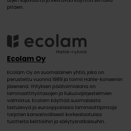
arjen sujuvuutta ja kestävää käyttöä silmällä
pitäen.
Ecolam Oy
Ecolam Oy on suomalainen yhtiö, joka on
perustettu vuonna 1989 ja toimii Hahle-konsernin
jäsenenä. Yrityksen päätoimialana on
laminaattityötasojen ja liukuovijärjestelmien
valmistus. Ecolam käyttää suomalaista
lastulevyä ja eurooppalaisia laminaattipintoja
tarjoten kansainvälisesti korkealaatuisia
tuotteita keittiöihin ja säilytysratkaisuihin.