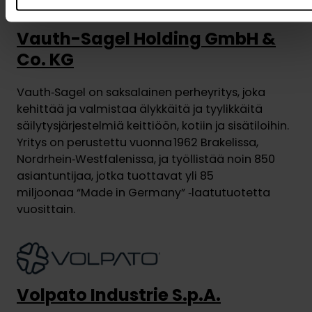
Vauth-Sagel Holding GmbH &
Co. KG
Vauth‑Sagel on saksalainen perheyritys, joka
kehittää ja valmistaa älykkäitä ja tyylikkäitä
säilytysjärjestelmiä keittiöön, kotiin ja sisätiloihin.
Yritys on perustettu vuonna 1962 Brakelissa,
Nordrhein‑Westfalenissa, ja työllistää noin 850
asiantuntijaa, jotka tuottavat yli 85
miljoonaa “Made in Germany” ‑laatutuotetta
vuosittain.
Volpato Industrie S.p.A.