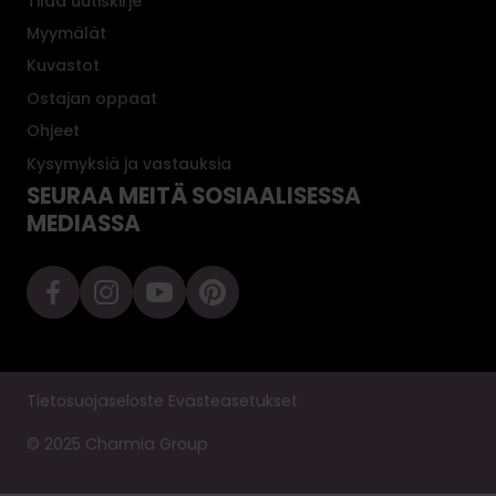
Tilaa uutiskirje
Myymälät
Kuvastot
Ostajan oppaat
Ohjeet
Kysymyksiä ja vastauksia
SEURAA MEITÄ SOSIAALISESSA
MEDIASSA
Tietosuojaseloste
Evästeasetukset
© 2025 Charmia Group