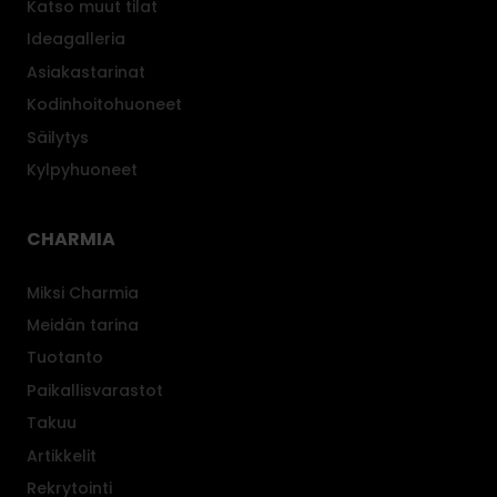
Katso muut tilat
Ideagalleria
Asiakastarinat
Kodinhoitohuoneet
Säilytys
Kylpyhuoneet
CHARMIA
Miksi Charmia
Meidän tarina
Tuotanto
Paikallisvarastot
Takuu
Artikkelit
Rekrytointi