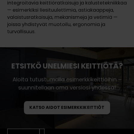
integroitavia keittiöratkaisuja ja kalustetekniikkaa
— esimerkiksi liesituulettimia, astiakaappeja,
valaistusratkaisuja, mekanismeja ja vetimiä —
joissa yhdistyvät muotoilu, ergonomia ja
turvallisuus.
ETSITKÖ UNELMIESI KEITTIÖTÄ?
Aloita tutustumalla esimerkkikeittiöihin –
suunnitellaan oma versiosi yhdessä!
KATSO AIDOT ESIMERKKIKEITTIÖT