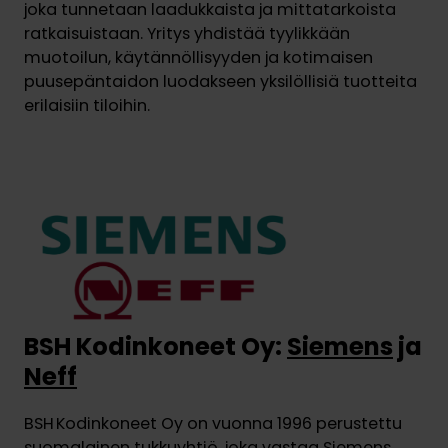
joka tunnetaan laadukkaista ja mittatarkoista
ratkaisuistaan. Yritys yhdistää tyylikkään
muotoilun, käytännöllisyyden ja kotimaisen
puusepäntaidon luodakseen yksilöllisiä tuotteita
erilaisiin tiloihin.
BSH Kodinkoneet Oy:
Siemens
ja
Neff
BSH Kodinkoneet Oy on vuonna 1996 perustettu
suomalainen tukkuyhtiö, joka vastaa Siemens‑,