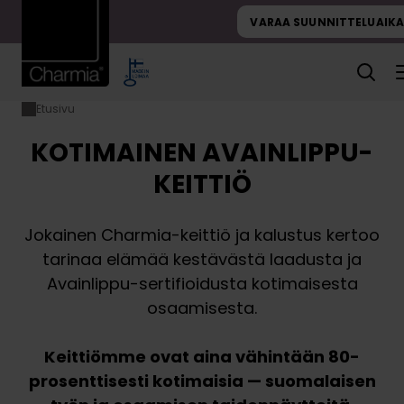
Hyppää
VARAA SUUNNITTELUAIKA
sisältöön
Etusivu
Kotimainen
Avainlippu-
KOTIMAINEN AVAINLIPPU-
keittiö
KEITTIÖ
Jokainen Charmia-keittiö ja kalustus kertoo
tarinaa elämää kestävästä laadusta ja
Avainlippu-sertifioidusta kotimaisesta
osaamisesta.
Keittiömme ovat aina vähintään 80-
prosenttisesti kotimaisia — suomalaisen