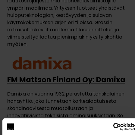
laatikostojärjestelmiä huonekaluvalmistajille
ympäri maailmaa. Yrityksen tuotteet yhdistävät
huipputeknologian, kestävyyden ja sulavan
käyttökokemuksen arjen eri tiloissa. Grassin
ratkaisut tukevat modernia tilasuunnittelua ja
viimeisteltyä laatua pienimpiäkin yksityiskohtia
myöten.
FM Mattson Finland Oy: Damixa
Damixa on vuonna 1932 perustettu tanskalainen
hanayhtiö, joka tunnetaan korkealaatuisesta
skandinaavisesta muotoilustaan ja
innovatiivisista teknisistä ominaisuuksistaan. Se
on osa ruotsalaista FM Mattsson Mora Groupia ja
markkinajohtaja Tanskassa sekä arvostettu