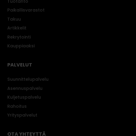
Tuotanto
Paikallisvarastot
Takuu
Artikkelit
Rekrytointi
Kauppiaaksi
PALVELUT
Suunnittelupalvelu
Asennuspalvelu
Kuljetuspalvelu
Rahoitus
Yrityspalvelut
OTA YHTEYTTÄ