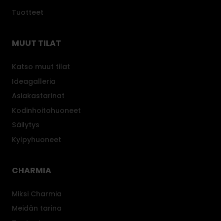
Tuotteet
MUUT TILAT
Katso muut tilat
Ideagalleria
Asiakastarinat
Kodinhoitohuoneet
Säilytys
Kylpyhuoneet
CHARMIA
Miksi Charmia
Meidän tarina