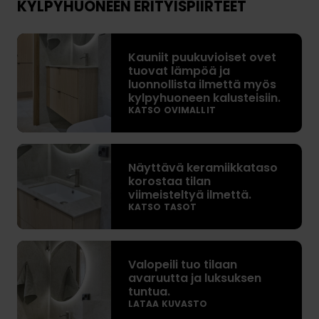
KYLPYHUONEEN ERITYISPIIRTEET
K
Kauniit puukuvioiset ovet
a
tuovat lämpöä ja
u
luonnollista ilmettä myös
n
kylpyhuoneen kalusteisiin.
i
KATSO OVIMALLIT
i
t
N
p
Näyttävä keramiikkataso
ä
u
korostaa tilan
y
u
viimeisteltyä ilmettä.
t
KATSO TASOT
k
t
u
ä
v
V
v
i
Valopeili tuo tilaan
a
ä
avaruutta ja luksuksen
o
l
k
tuntua.
i
o
e
LATAA KUVASTO
s
p