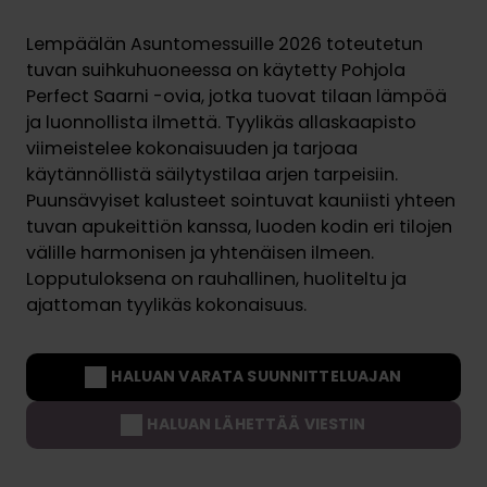
Lempäälän Asuntomessuille 2026 toteutetun
tuvan suihkuhuoneessa on käytetty Pohjola
Perfect Saarni -ovia, jotka tuovat tilaan lämpöä
ja luonnollista ilmettä. Tyylikäs allaskaapisto
viimeistelee kokonaisuuden ja tarjoaa
käytännöllistä säilytystilaa arjen tarpeisiin.
Puunsävyiset kalusteet sointuvat kauniisti yhteen
tuvan apukeittiön kanssa, luoden kodin eri tilojen
välille harmonisen ja yhtenäisen ilmeen.
Lopputuloksena on rauhallinen, huoliteltu ja
ajattoman tyylikäs kokonaisuus.
HALUAN VARATA SUUNNITTELUAJAN
HALUAN LÄHETTÄÄ VIESTIN