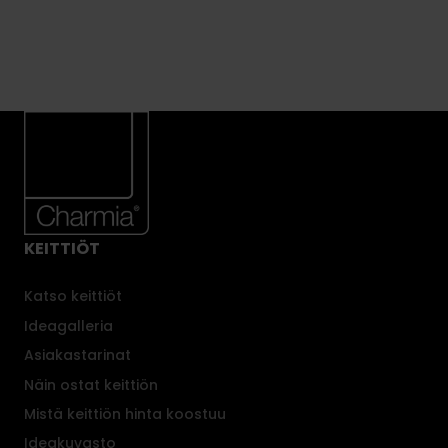
Kylpyhuone
Sointu
a
WC
Kylpyhuone
l
u
s
t
e
i
s
i
i
KEITTIÖT
n
.
Katso keittiöt
Ideagalleria
Asiakastarinat
Näin ostat keittiön
Mistä keittiön hinta koostuu
Ideakuvasto