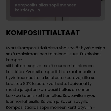
Komposiittiallas sopii moneen
keittiötyyliin
KOMPOSIITTIALTAAT
Kvartsikomposiittialtaissa yhdistyvät hyvä design
sekä maksimaalinen toiminnallisuus. Erikokoiset
kompo-
siittialtaat sopivat sekä suureen tai pieneen
keittiöön. Kvartsikomposiitti on materiaalina
hyvin kuumuutta ja kulutusta kestävä, sillä se
koostuu 80% lujasta kvartsista. Läpivärjätty
musta ja ajaton komposiittiallas on ennen
kaikkea kaunis keittiön allas. Saatavilla myös
luonnonläheisillä Salvian ja Saven sävyillä.
Komposiittiallas sopii moneen keittiötyyliin –