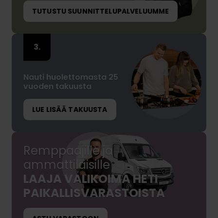
TUTUSTU SUUNNITTELUPALVELUUMME
Nauti huolettomasta 25
vuoden takuusta
LUE LISÄÄ TAKUUSTA
Remppaajille ja
ammattilaisille
LAAJA VALIKOIMA HETI
PAIKALLISVARASTOISTA