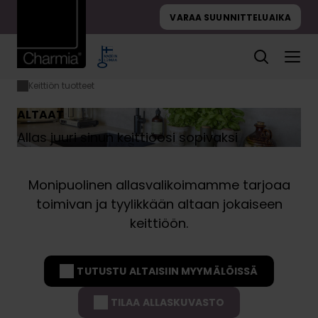
Hyppää
VARAA SUUNNITTELUAIKA
sisältöön
Keittiön tuotteet
Etusivu
Altaat
ALTAAT
Allas juuri sinun keittiöösi sopivaksi
Monipuolinen allasvalikoimamme tarjoaa
toimivan ja tyylikkään altaan jokaiseen
keittiöön.
TUTUSTU ALTAISIIN MYYMÄLÖISSÄ
TILAA ALLASKUVASTO