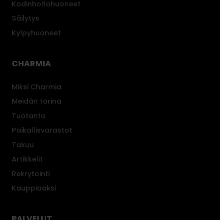
Kodinhoitohuoneet
Säilytys
Kylpyhuoneet
CHARMIA
Miksi Charmia
Meidän tarina
Tuotanto
Paikallisvarastot
Takuu
Artikkelit
Rekrytointi
Kauppiaaksi
PALVELUT