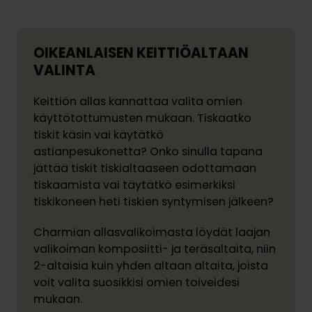
OIKEANLAISEN KEITTIÖALTAAN
VALINTA
Keittiön allas kannattaa valita omien
käyttötottumusten mukaan. Tiskaatko
tiskit käsin vai käytätkö
astianpesukonetta? Onko sinulla tapana
jättää tiskit tiskialtaaseen odottamaan
tiskaamista vai täytätkö esimerkiksi
tiskikoneen heti tiskien syntymisen jälkeen?
Charmian allasvalikoimasta löydät laajan
valikoiman komposiitti- ja teräsaltaita, niin
2-altaisia kuin yhden altaan altaita, joista
voit valita suosikkisi omien toiveidesi
mukaan.