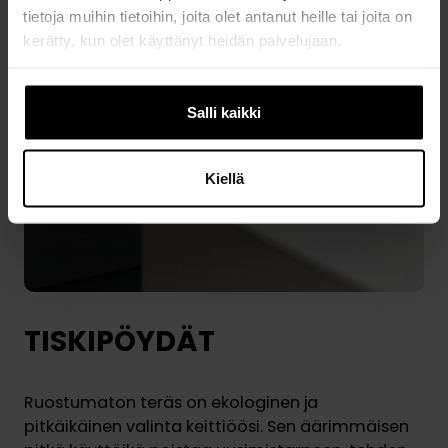
tietoja muihin tietoihin, joita olet antanut heille tai joita on
kerätty, kun olet käyttänyt heidän palvelujaan.
Salli kaikki
Kiellä
TISKIPÖYDÄT
Ruostumaton teräs on ekologinen ja
pitkäikäinen valinta keittiöösi. Sen äärimmäisen