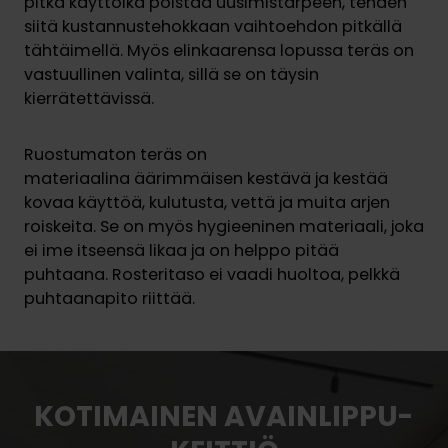
pitkä käyttöikä poistaa uusimistarpeen, tehden
siitä kustannustehokkaan vaihtoehdon pitkällä
tähtäimellä. Myös elinkaarensa lopussa teräs on
vastuullinen valinta, sillä se on täysin
kierrätettävissä.
Ruostumaton teräs on
materiaalina äärimmäisen kestävä ja kestää
kovaa käyttöä, kulutusta, vettä ja muita arjen
roiskeita. Se on myös hygieeninen materiaali, joka
ei ime itseensä likaa ja on helppo pitää
puhtaana. Rosteritaso ei vaadi huoltoa, pelkkä
puhtaanapito riittää.
KOTIMAINEN AVAINLIPPU-