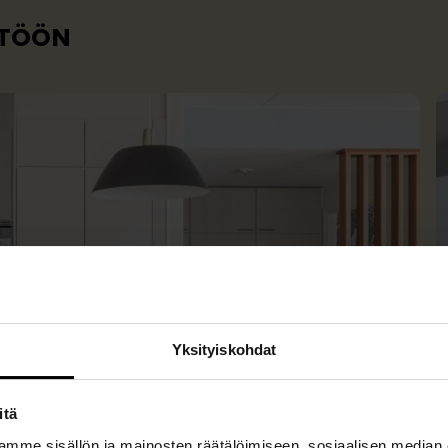
TTÖÖN
Yksityiskohdat
itä
mme sisällön ja mainosten räätälöimiseen, sosiaalisen median