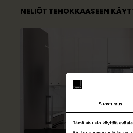
NELIÖT TEHOKKAASEEN KÄY
Suostumus
Tämä sivusto käyttää eväste
Käytämme evästeitä tarjoama