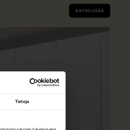
KATSO LISÄÄ
Tietoja
 ominaisuuksien tukemiseen