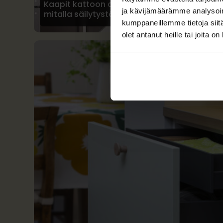
Kaapit kattoon asti – koko seinän
ja kävijämäärämme analysoim
mitalla säilytystä
kumppaneillemme tietoja siitä
olet antanut heille tai joita o