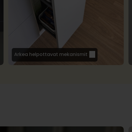
Arkea helpottavat mekanismit