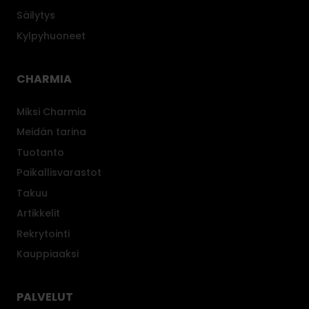
p
Säilytys
o
Kylpyhuoneet
t
t
a
CHARMIA
v
a
Miksi Charmia
t
Meidän tarina
a
Tuotanto
r
Paikallisvarastot
j
e
Takuu
n
Artikkelit
p
Rekrytointi
y
Kauppiaaksi
y
k
k
PALVELUT
i