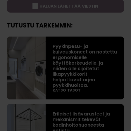
HALUAN LÄHETTÄÄ VIESTIN
TUTUSTU TARKEMMIN:
P
Pyykinpesu- ja
y
kuivauskoneet on nostettu
y
ergonomiselle
k
käyttökorkeudelle, ja
i
niiden alle sijoitetut
likapyykkikorit
n
helpottavat arjen
p
pyykkihuoltoa.
e
KATSO TASOT
s
u
E
-
Erilaiset lisävarusteet ja
r
j
mekanismit tekevät
i
a
kodinhoitohuoneesta
l
entistä
k