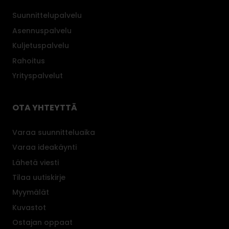
h
Suunnittelupalvelu
u
Asennuspalvelu
o
Kuljetuspalvelu
l
t
Rahoitus
o
Yrityspalvelut
a
.
OTA YHTEYTTÄ
Varaa suunnitteluaika
Varaa ideakäynti
Lähetä viesti
Tilaa uutiskirje
Myymälät
Kuvastot
Ostajan oppaat