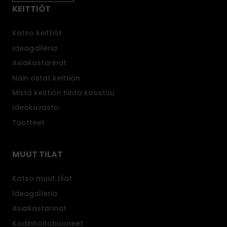
t
KEITTIÖT
e
l
m
i
Katso keittiöt
m
k
ä
Ideagalleria
a
n
Asiakastarinat
p
.
y
Näin ostat keittiön
y
Mistä keittiön hinta koostuu
k
Ideakuvasto
k
Tuotteet
i
k
o
MUUT TILAT
r
i
Katso muut tilat
t
Ideagalleria
h
Asiakastarinat
e
l
Kodinhoitohuoneet