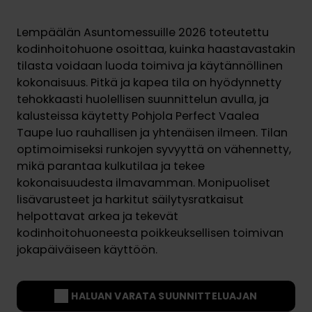
Lempäälän Asuntomessuille 2026 toteutettu
kodinhoitohuone osoittaa, kuinka haastavastakin
tilasta voidaan luoda toimiva ja käytännöllinen
kokonaisuus. Pitkä ja kapea tila on hyödynnetty
tehokkaasti huolellisen suunnittelun avulla, ja
kalusteissa käytetty Pohjola Perfect Vaalea
Taupe luo rauhallisen ja yhtenäisen ilmeen. Tilan
optimoimiseksi runkojen syvyyttä on vähennetty,
mikä parantaa kulkutilaa ja tekee
kokonaisuudesta ilmavamman. Monipuoliset
lisävarusteet ja harkitut säilytysratkaisut
helpottavat arkea ja tekevät
kodinhoitohuoneesta poikkeuksellisen toimivan
jokapäiväiseen käyttöön.
HALUAN VARATA SUUNNITTELUAJAN