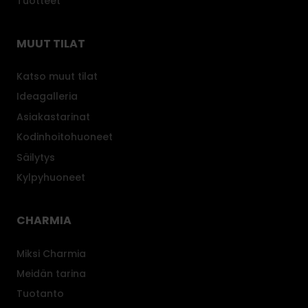
Tuotteet
MUUT TILAT
Katso muut tilat
Ideagalleria
Asiakastarinat
Kodinhoitohuoneet
Säilytys
Kylpyhuoneet
CHARMIA
Miksi Charmia
Meidän tarina
Tuotanto