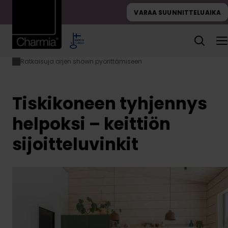
Hyppää
VARAA SUUNNITTELUAIKA
sisältöön
Ratkaisuja arjen shown pyörittämiseen
Etusivu
Ideagalleria
Tiskikoneen
tyhjennys
helpoksi –
keittiön
Tiskikoneen tyhjennys
sijoitteluvinkit
helpoksi – keittiön
sijoitteluvinkit