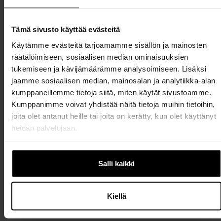
Jos keittiötä käyttää useampi perheenjäsen, voi
astioiden sijoittelulla helpottaa myös yhteistä
arkea. Esimerkiksi lasten mukit ja lautaset voi
Tämä sivusto käyttää evästeitä
laittaa alemmille hyllyille, jotta ne ovat helposti
Käytämme evästeitä tarjoamamme sisällön ja mainosten
pienempienkin käsien ulottuvilla. Samalla lapset
räätälöimiseen, sosiaalisen median ominaisuuksien
voivat osallistua arjen askareisiin. Kun kaikille
tukemiseen ja kävijämäärämme analysoimiseen. Lisäksi
tavaroille on oma looginen paikkansa, myös
jaamme sosiaalisen median, mainosalan ja analytiikka-alan
järjestys pysyy helpommin yllä kiireisinäkin
kumppaneillemme tietoja siitä, miten käytät sivustoamme.
päivinä.
Kumppanimme voivat yhdistää näitä tietoja muihin tietoihin,
joita olet antanut heille tai joita on kerätty, kun olet käyttänyt
heidän palvelujaan.
Tervetuloa keskustelemaan
Salli kaikki
keittiöratkaisuista lähimpään myymälääsi!!
KATSO LÄHIN MYYMÄLÄSI
Kiellä