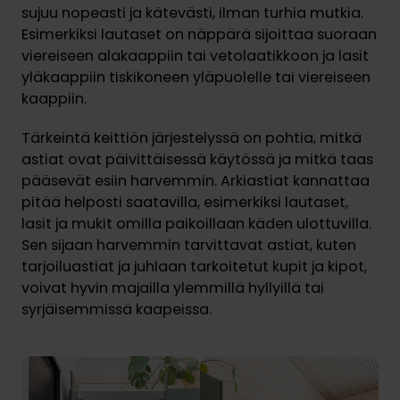
sujuu nopeasti ja kätevästi, ilman turhia mutkia.
Esimerkiksi lautaset on näppärä sijoittaa suoraan
viereiseen alakaappiin tai vetolaatikkoon ja lasit
yläkaappiin tiskikoneen yläpuolelle tai viereiseen
kaappiin.
Tärkeintä keittiön järjestelyssä on pohtia, mitkä
astiat ovat päivittäisessä käytössä ja mitkä taas
pääsevät esiin harvemmin. Arkiastiat kannattaa
pitää helposti saatavilla, esimerkiksi lautaset,
lasit ja mukit omilla paikoillaan käden ulottuvilla.
Sen sijaan harvemmin tarvittavat astiat, kuten
tarjoiluastiat ja juhlaan tarkoitetut kupit ja kipot,
voivat hyvin majailla ylemmillä hyllyillä tai
syrjäisemmissä kaapeissa.