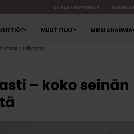
ETSI LÄHIN MYYMÄLÄ
TILAA IDE
äävalikko
KEITTIÖT
MUUT TILAT
MIKSI CHARMIA
än mitalla säilytystä
asti – koko seinän
stä
itohuoneet
allisvarastot
Ovet
Suunnittelupalvelu
Myymälät
yspalvelut
Rungot
Kuljetuspalvelu
Lähetä viesti
Altaat
oneet
tanto
Tasot
Asennuspalvelu
Varaa suunni
Kodinkoneet