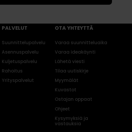
PALVELUT
OTA YHTEYTTÄ
Suunnittelupalvelu
Varaa suunnitteluaika
Asennuspalvelu
Varaa ideakäynti
Kuljetuspalvelu
Lähetä viesti
Rahoitus
Tilaa uutiskirje
Yrityspalvelut
Myymälät
Kuvastot
Ostajan oppaat
Ohjeet
Kysymyksiä ja
vastauksia