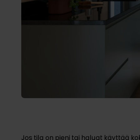
Jos tila on pieni tai haluat käyttää k