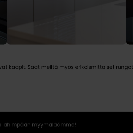
at kaapit. Saat meiltä myös erikoismittaiset rungo
ista lähimpään myymäläämme!