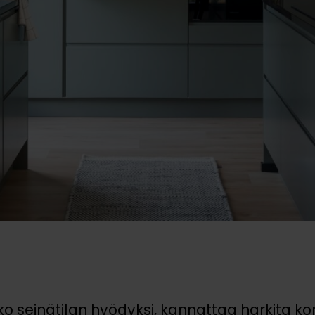
oko seinätilan hyödyksi, kannattaa harkita k