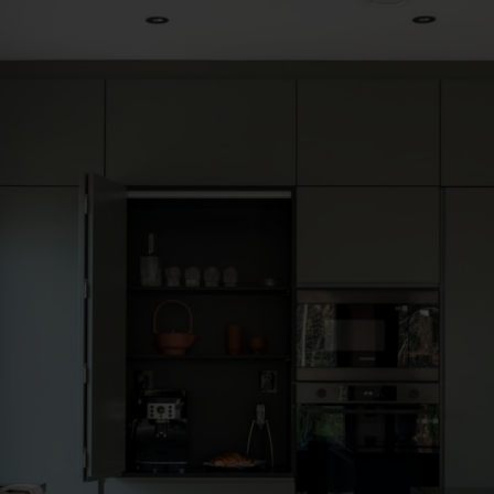
Välitilalevyt
Rahoitus
Lisävarusteet
Vetimet
Hanat