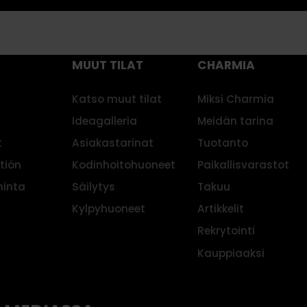
MUUT TILAT
CHARMIA
Katso muut tilat
Miksi Charmia
Ideagalleria
Meidän tarina
t
Asiakastarinat
Tuotanto
ttiön
Kodinhoitohuoneet
Paikallisvarastot
hinta
Säilytys
Takuu
Kylpyhuoneet
Artikkelit
Rekrytointi
Kauppiaaksi