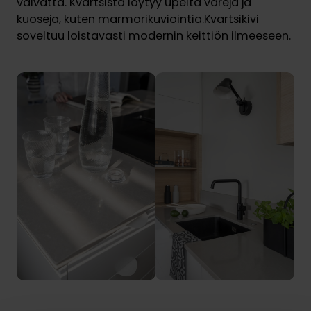
vaivatta. Kvartsista löytyy upeita värejä ja
kuoseja, kuten marmorikuviointia.Kvartsikivi
soveltuu loistavasti modernin keittiön ilmeeseen.