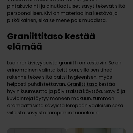
pintakuviointi ja ainutlaatuiset sävyt tekevät siitä
persoonallisen. Kivi on materiaalina kestävä ja
pitkäikäinen, eikä se mene pois muodista.
Graniittitaso kestää
elämää
Luonnonkivityypeistä graniitti on kestävin. Se on
erinomainen valinta keittiöön, sillä sen tiheä
rakenne tekee siitä paitsi hygieenisen, myös
helposti puhdistettavan.
Graniittitaso
kestää
hyvin kuumuutta ja päivittäistä käyttöä. Sävyjä ja
kuviointeja löytyy moneen makuun, ​​tumman
dramaattisista sävyistä lempeän vaaleisiin sekä
viileistä sävyistä lämpimiin tunnelmiin.