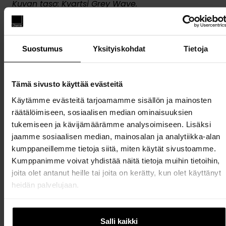
Kuvan taso: Kvartsi Grey Wave.
Ajattomuutta ja
kestävyyttä keittiöön
Suostumus
Yksityiskohdat
Tietoja
Luonnonkivitaso
toimii upeasti esimerkiksi
Tämä sivusto käyttää evästeitä
puukaappien tai metallisten vetimien rinnalla.
Pinta kestää kuumuutta, roiskeita ja kiireistä
Käytämme evästeitä tarjoamamme sisällön ja mainosten
elämää – ja näyttää kauniilta vuodesta toiseen.
räätälöimiseen, sosiaalisen median ominaisuuksien
Luonnonkivi onkin valinta, joka ei ole vain
tukemiseen ja kävijämäärämme analysoimiseen. Lisäksi
ulkonäköä varten, vaan kantaa käyttöä ja aikaa
jaamme sosiaalisen median, mainosalan ja analytiikka-alan
luotettavasti.
kumppaneillemme tietoja siitä, miten käytät sivustoamme.
Kumppanimme voivat yhdistää näitä tietoja muihin tietoihin,
Löydä täydellinen kivitaso keittiöösi Charmian
joita olet antanut heille tai joita on kerätty, kun olet käyttänyt
monipuolisesta ja laadukkaasta valikoimasta.
heidän palvelujaan.
Kysy apua asiantuntevilta myyjiltämme!
Salli kaikki