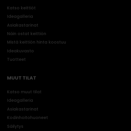
Katso keittiöt
Ideagalleria
Asiakastarinat
Näin ostat keittiön
Mistä keittiön hinta koostuu
Ideakuvasto
Tuotteet
MUUT TILAT
Katso muut tilat
Ideagalleria
Asiakastarinat
Kodinhoitohuoneet
Säilytys