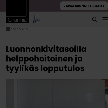
Hyppää
VARAA SUUNNITTELUAIKA
sisältöön
Ideagalleria
Etusivu
Luonnonkivitasoilla
helppohoitoinen ja
tyylikäs lopputulos
Luonnonkivitasoilla
helppohoitoinen ja
tyylikäs lopputulos