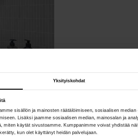
e
S
e
K
l
A
n
A
m
t
L
a
u
L
n
n
I
.
t
S
u
E
a
S
.
T
I
Yksityiskohdat
itä
mme sisällön ja mainosten räätälöimiseen, sosiaalisen median
iseen. Lisäksi jaamme sosiaalisen median, mainosalan ja analy
, miten käytät sivustoamme. Kumppanimme voivat yhdistää näitä t
n kerätty, kun olet käyttänyt heidän palvelujaan.