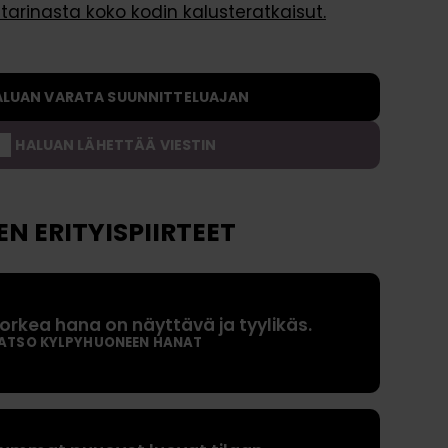
tarinasta koko kodin kalusteratkaisut.
Rahoitus
Kysymyksiä ja vastauksia
a
s
t
o
ALUAN VARATA SUUNNITTELUAJAN
t
HALUAN LÄHETTÄÄ VIESTIN
O
s
t
N ERITYISPIIRTEET
a
j
a
n
orkea hana on näyttävä ja tyylikäs.
o
ATSO KYLPYHUONEEN HANAT
p
p
a
a