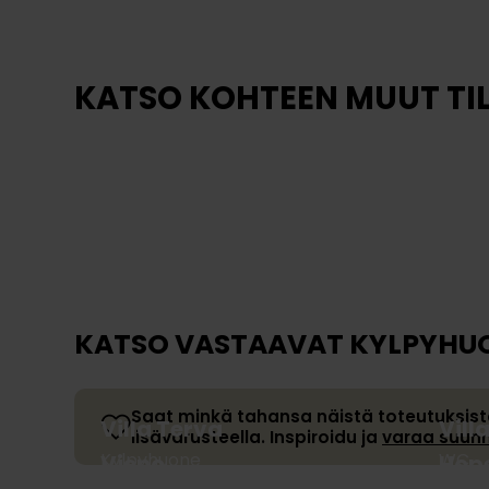
KATSO KOHTEEN MUUT TI
Tammivalo
Tam
Säilytys
Säilyt
KATSO VASTAAVAT KYLPYHU
Saat minkä tahansa näistä toteutuksista mu
Villa Terva
Vill
lisävarusteella. Inspiroidu ja
varaa suunn
Kylpyhuone
WC
Vieno
Hop