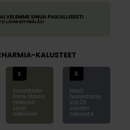
ja
v
a
ALVELEMME SINUA PAIKALLISESTI
st
TSI LÄHIN MYYMÄLÄSI
a
u
k
si
CHARMIA-KALUSTEET
a
Suunnittele
Nauti
mme tilasta
huolettoma
yhdessä
sta 25
sinun
vuoden
näköisesi
takuusta