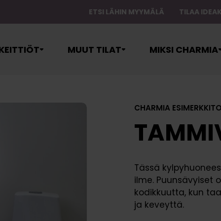
ETSI LÄHIN MYYMÄLÄ
TILAA IDE
äävalikko
KEITTIÖT
MUUT TILAT
MIKSI CHARMIA
CHARMIA ESIMERKKIT
TAMMI
Tässä kylpyhuonees
itohuoneet
allisvarastot
Ovet
Suunnittelupalvelu
Myymälät
ilme. Puunsävyiset o
yspalvelut
Rungot
Kuljetuspalvelu
Lähetä viesti
kodikkuutta, kun taa
Altaat
ja keveyttä.
oneet
tanto
Tasot
Asennuspalvelu
Varaa suunni
Kodinkoneet