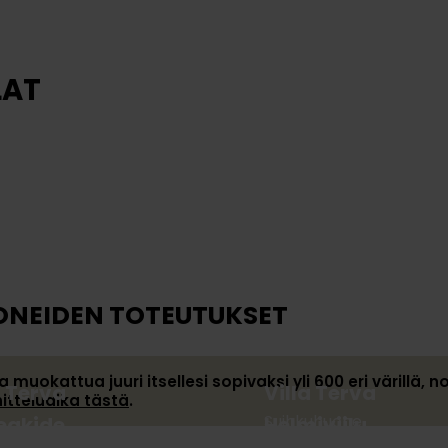
LAT
mivalo
Tammivalo
ys
Kodinhoitohuone
ONEIDEN TOTEUTUKSET
okattua juuri itsellesi sopivaksi yli 600 eri värillä, noi
a Terva
Villa Terva
itteluaika tästä
.
Suihkuhuone
eakide
Helmiviilu