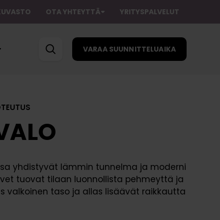
AKUVASTO
OTA YHTEYTTÄ
YRITYSPALVELUT
VARAA SUUNNITTELUAIKA
OTEUTUS
VALO
sa yhdistyvät lämmin tunnelma ja moderni
Suunnittelupalvelu
Kuvastot
vet tuovat tilaan luonnollista pehmeyttä ja
Kuljetuspalvelu
Ostajan oppaat
s valkoinen taso ja allas lisäävät raikkautta
K
u
tteluaika
Asennuspalvelu
Ohjeet
v