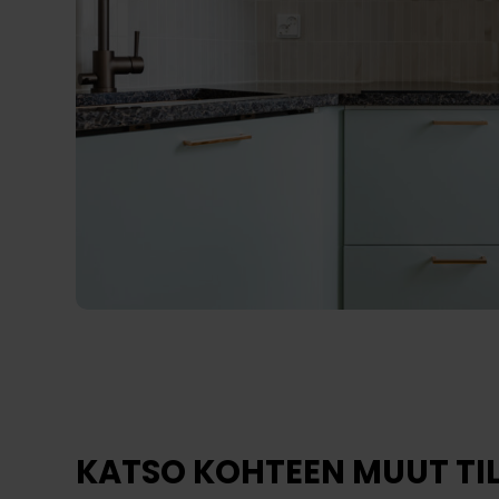
KATSO KOHTEEN MUUT TI
Suopursu
Suo