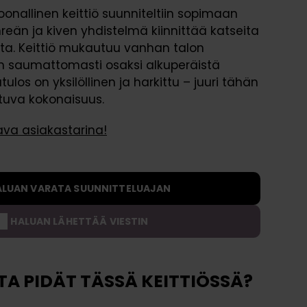
oonallinen keittiö suunniteltiin sopimaan
Rahoitus
Kysymyksiä ja vastauksia
a
reän ja kiven yhdistelmä kiinnittää katseita
s
tta. Keittiö mukautuu vanhan talon
t
n saumattomasti osaksi alkuperäistä
o
tulos on yksilöllinen ja harkittu – juuri tähän
t
istuva kokonaisuus.
O
s
ava asiakastarina!
t
a
j
ALUAN VARATA SUUNNITTELUAJAN
a
n
HALUAN LÄHETTÄÄ VIESTIN
o
p
p
TA PIDÄT TÄSSÄ KEITTIÖSSÄ?
a
a