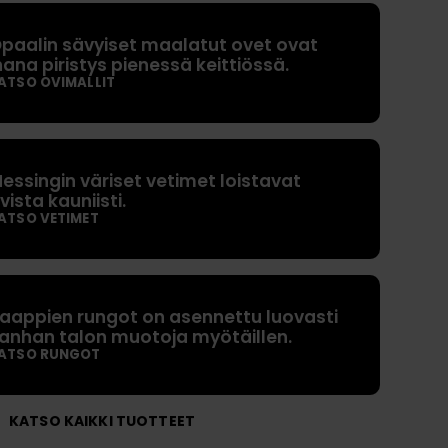
t
paalin sävyiset maalatut ovet ovat
O
hana piristys pienessä keittiössä.
h
ATSO OVIMALLIT
j
e
e
essingin väriset vetimet loistavat
t
vista kauniisti.
ATSO VETIMET
K
y
s
y
aappien rungot on asennettu luovasti
m
anhan talon muotoja myötäillen.
y
ATSO RUNGOT
k
si
KATSO KAIKKI TUOTTEET
ä