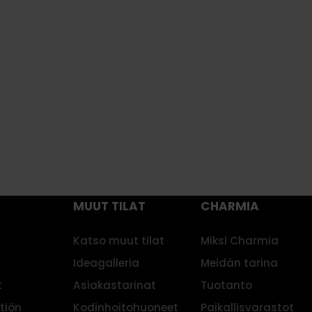
.
huone
Kissankello
a Terva
Runsaasti työtilaa ja
Helmililja
harkittuja säilytysratkai
oluoto
Raikkaan kodikas
käs puunsävyinen keittiö
vaaleansininen keittiö
MUUT TILAT
CHARMIA
Katso muut tilat
Miksi Charmia
Ideagalleria
Meidän tarina
t
Asiakastarinat
Tuotanto
ttiön
Kodinhoitohuoneet
Paikallisvarastot