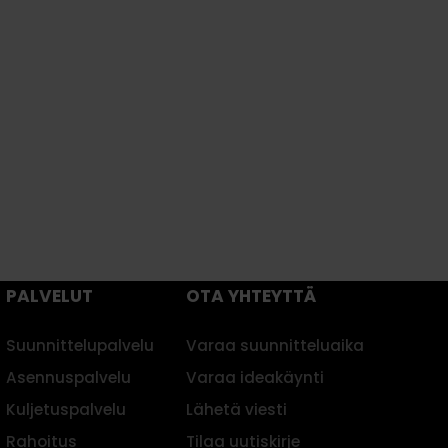
Vieno
Harmoniaa ja toimivuutta
Leinikki
suja
kompaktissa koossa
Maalaisromanttinen keittiö
historialliseen taloon
PALVELUT
OTA YHTEYTTÄ
Suunnittelupalvelu
Varaa suunnitteluaika
Asennuspalvelu
Varaa ideakäynti
Kuljetuspalvelu
Lähetä viesti
Rahoitus
Tilaa uutiskirje