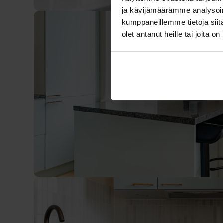
ja kävijämäärämme analysoim
kumppaneillemme tietoja siitä
olet antanut heille tai joita o