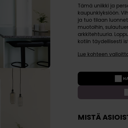
Tämä uniikki ja pers
Välitilalevyt
Rahoitus
Lisävarusteet
kaupunkiyksiöön. Vih
Vetimet
ja tuo tilaan luonne
muotoihin, sulautue
Hanat
arkkitehtuuria. Loppu
kotiin täydellisesti 
Lue kohteen valloitt
H
MISTÄ ASIOIS