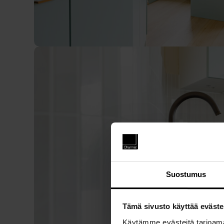
Suostumus
Tämä sivusto käyttää eväste
Käytämme evästeitä tarjoama