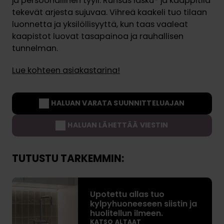
ja persoonallinen tyyli. Runsas lasku- ja kaappitila
tekevät arjesta sujuvaa. Vihreä kaakeli tuo tilaan
luonnetta ja yksilöllisyyttä, kun taas vaaleat
kaapistot luovat tasapainoa ja rauhallisen
tunnelman.
Lue kohteen asiakastarina!
HALUAN VARATA SUUNNITTELUAJAN
HALUAN LÄHETTÄÄ VIESTIN
TUTUSTU TARKEMMIN:
U
Upotettu allas tuo
p
kylpyhuoneeseen siistin ja
o
huolitellun ilmeen.
t
KATSO ALTAAT