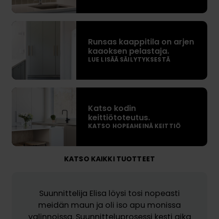
e
t
R
t
u
u
Runsas kaappitila on arjen
n
kaaoksen pelastaja.
a
LUE LISÄÄ SÄILYTYKSESTÄ
s
l
a
l
s
a
K
k
s
a
a
Katso kodin
t
t
keittiötoteutus.
a
u
KATSO HOPEAHEINÄ KEITTIÖ
s
p
o
o
p
k
k
i
y
KATSO KAIKKI TUOTTEET
o
t
l
d
i
p
i
l
Suunnittelija Elisa löysi tosi nopeasti
y
n
a
meidän maun ja oli iso apu monissa
h
k
o
valinnoissa. Suunnitteluprosessi kesti aika
u