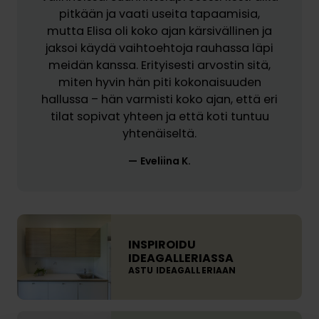
e
n
pitkään ja vaati useita tapaamisia,
o
i
a
mutta Elisa oli koko ajan kärsivällinen ja
n
t
r
jaksoi käydä vaihtoehtoja rauhassa läpi
e
t
j
meidän kanssa. Erityisesti arvostin sitä,
e
i
e
miten hyvin hän piti kokonaisuuden
s
ö
n
hallussa – hän varmisti koko ajan, että eri
e
t
k
tilat sopivat yhteen ja että koti tuntuu
e
o
a
yhtenäiseltä.
n
t
a
s
e
Eveliina K.
o
i
u
k
i
t
s
s
u
e
t
I
s
n
i
N
.
INSPIROIDU
p
n
S
IDEAGALLERIASSA
e
j
ASTU IDEAGALLERIAAN
P
l
a
I
a
h
R
s
P