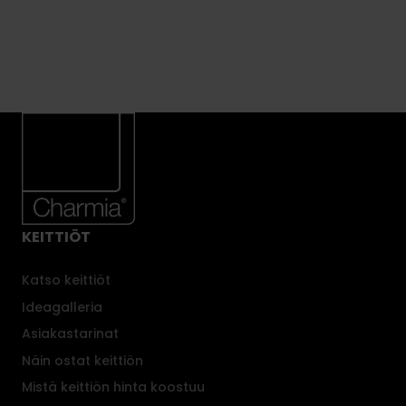
Helmiviilu
Kuraeteinen
Kissankello
Kodinhoitohuone
Kodinhoitohuone
KEITTIÖT
Katso keittiöt
Ideagalleria
Asiakastarinat
Näin ostat keittiön
Mistä keittiön hinta koostuu