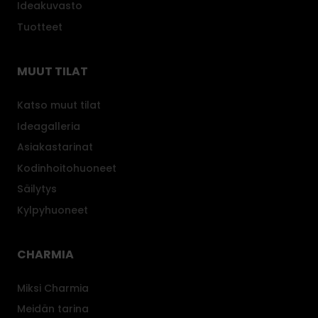
Ideakuvasto
Tuotteet
MUUT TILAT
Katso muut tilat
Ideagalleria
Asiakastarinat
Kodinhoitohuoneet
Säilytys
Kylpyhuoneet
CHARMIA
Miksi Charmia
Meidän tarina