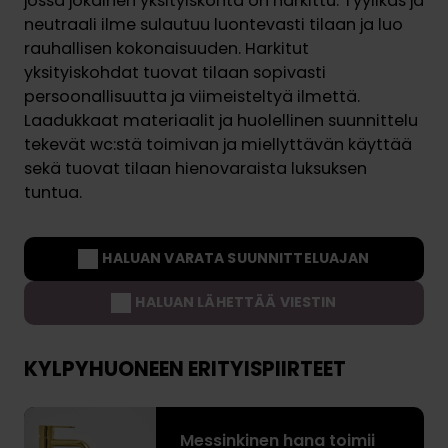
jossa jokainen yksityiskohta on harkittu. Tyylikäs ja
neutraali ilme sulautuu luontevasti tilaan ja luo
rauhallisen kokonaisuuden. Harkitut
yksityiskohdat tuovat tilaan sopivasti
persoonallisuutta ja viimeisteltyä ilmettä.
Laadukkaat materiaalit ja huolellinen suunnittelu
tekevät wc:stä toimivan ja miellyttävän käyttää
sekä tuovat tilaan hienovaraista luksuksen
tuntua.
HALUAN VARATA SUUNNITTELUAJAN
HALUAN LÄHETTÄÄ VIESTIN
KYLPYHUONEEN ERITYISPIIRTEET
M
Messinkinen hana toimii
e