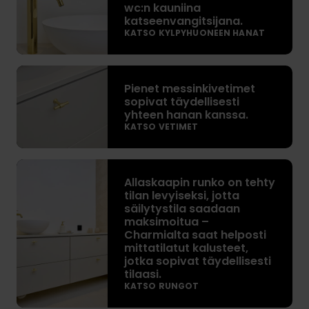
wc:n kauniina
s
katseenvangitsijana.
s
KATSO KYLPYHUONEEN HANAT
i
n
P
k
Pienet messinkivetimet
i
i
sopivat täydellisesti
e
n
yhteen hanan kanssa.
n
e
KATSO VETIMET
e
n
t
h
A
m
a
Allaskaapin runko on tehty
l
e
n
tilan levyiseksi, jotta
l
s
säilytystila saadaan
a
a
s
maksimoitua –
t
s
Charmialta saat helposti
i
o
mittatilatut kalusteet,
k
n
i
jotka sopivat täydellisesti
a
k
tilaasi.
m
a
i
KATSO RUNGOT
i
p
v