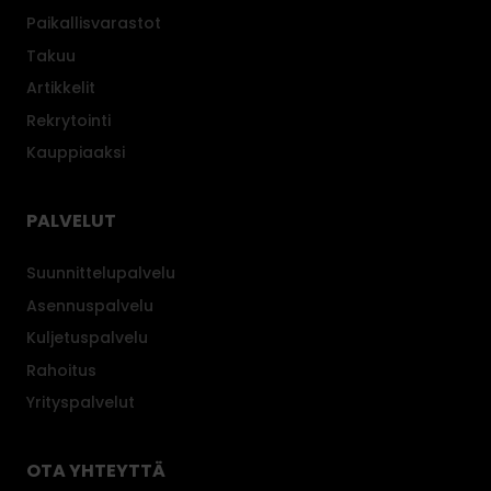
t
Paikallisvarastot
i
l
Takuu
a
Artikkelit
t
Rekrytointi
u
Kauppiaaksi
t
k
a
PALVELUT
l
u
Suunnittelupalvelu
s
Asennuspalvelu
t
Kuljetuspalvelu
e
e
Rahoitus
t
Yrityspalvelut
,
j
OTA YHTEYTTÄ
o