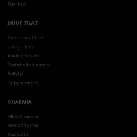
Tuotteet
a
s
a
MUUT TILAT
a
t
Katso muut tilat
h
Ideagalleria
e
Asiakastarinat
l
p
Kodinhoitohuoneet
o
Säilytys
s
Kylpyhuoneet
t
i
m
CHARMIA
i
t
Miksi Charmia
t
Meidän tarina
a
Tuotanto