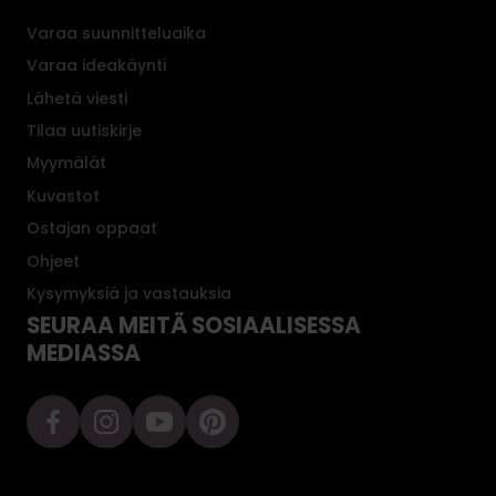
t
Varaa suunnitteluaika
k
a
Varaa ideakäynti
s
Lähetä viesti
o
Tilaa uutiskirje
p
Myymälät
i
v
Kuvastot
a
Ostajan oppaat
t
Ohjeet
t
Kysymyksiä ja vastauksia
ä
SEURAA MEITÄ SOSIAALISESSA
y
MEDIASSA
d
e
l
l
i
s