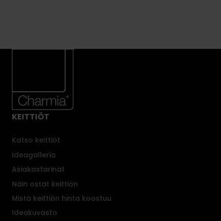
Kylpyhuone
k
Kylpyhuone
s
i
m
o
i
t
u
a
–
KEITTIÖT
C
h
Katso keittiöt
a
Ideagalleria
r
Asiakastarinat
m
i
Näin ostat keittiön
a
Mistä keittiön hinta koostuu
l
Ideakuvasto
t