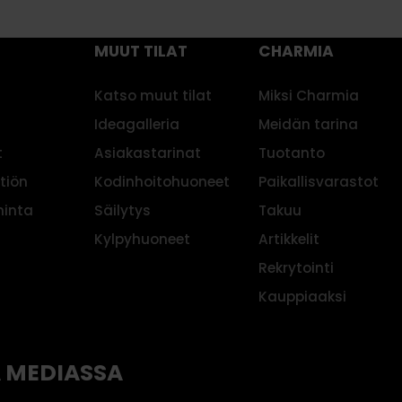
i
u
s
u
MUUT TILAT
CHARMIA
o
h
p
u
Katso muut tilat
Miksi Charmia
i
o
v
Ideagalleria
Meidän tarina
n
a
t
Asiakastarinat
Tuotanto
e
n
e
ttiön
Kodinhoitohuoneet
Paikallisvarastot
k
s
hinta
Säilytys
Takuu
o
e
k
Kylpyhuoneet
Artikkelit
e
o
s
Rekrytointi
n
i
Kauppiaaksi
a
.
i
s
A MEDIASSA
u
u