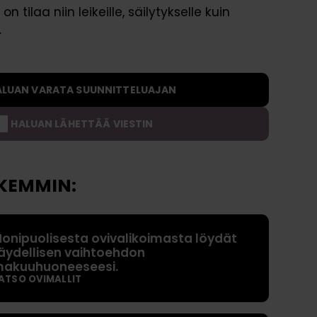
 tilaa niin leikeille, säilytykselle kuin
Rahoitus
Kysymyksiä ja vastauksia
a
.
s
t
o
t
ALUAN VARATA SUUNNITTELUAJAN
O
HALUAN LÄHETTÄÄ VIESTIN
s
t
a
KEMMIN:
j
a
n
onipuolisesta ovivalikoimasta löydät
o
äydellisen vaihtoehdon
p
akuuhuoneeseesi.
p
ATSO OVIMALLIT
a
a