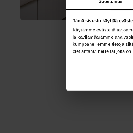
Suostumus
Tämä sivusto käyttää eväste
Käytämme evästeitä tarjoama
ja kävijämäärämme analysoim
kumppaneillemme tietoja siitä
olet antanut heille tai joita o