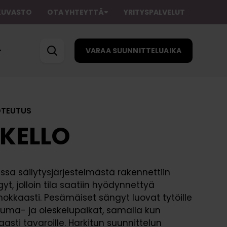
AKUVASTO
OTA YHTEYTTÄ
YRITYSPALVELUT
VARAA SUUNNITTELUAIKA
OTEUTUS
KELLO
sa säilytysjärjestelmästä rakennettiin
Suunnittelupalvelu
Kuvastot
t, jolloin tila saatiin hyödynnettyä
Kuljetuspalvelu
Ostajan oppaat
kkaasti. Pesämäiset sängyt luovat tytöille
K
kuma- ja oleskelupaikat, samalla kun
u
tteluaika
Asennuspalvelu
Ohjeet
aasti tavaroille. Harkitun suunnittelun
v