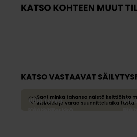
KATSO KOHTEEN MUUT TI
Kissankello
Kiss
Säillytys
WC
KATSO VASTAAVAT SÄILYTYS
Saat minkä tahansa näistä keittiöistä muoka
Villa Terva
Vill
Insiroidu ja
varaa suunnitteluaika tästä
.
Arkieteinen
Säilyt
Kuusenkerkkä
Pur
Säilytys
Säilyt