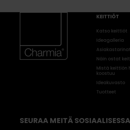
KEITTIÖT
Katso keittiöt
Ideagalleria
Asiakastarina
Näin ostat kei
Mistä keittiön 
koostuu
Ideakuvasto
Tuotteet
SEURAA MEITÄ SOSIAALISESS