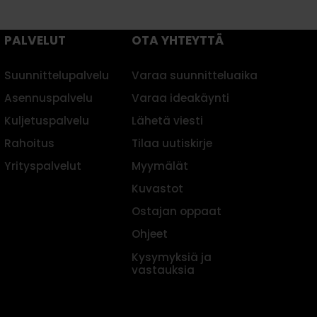
PALVELUT
OTA YHTEYTTÄ
Suunnittelupalvelu
Varaa suunnitteluaika
Asennuspalvelu
Varaa ideakäynti
Kuljetuspalvelu
Lähetä viesti
Rahoitus
Tilaa uutiskirje
Yrityspalvelut
Myymälät
Kuvastot
Ostajan oppaat
Ohjeet
Kysymyksiä ja
vastauksia