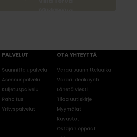
Villa Terva
Arkieteinen
Villa Terva
Säilytys
PALVELUT
OTA YHTEYTTÄ
Suunnittelupalvelu
Varaa suunnitteluaika
Asennuspalvelu
Varaa ideakäynti
Kuljetuspalvelu
Lähetä viesti
Rahoitus
Tilaa uutiskirje
Yrityspalvelut
Myymälät
Kuvastot
Ostajan oppaat