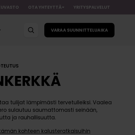
AKUVASTO
OTA YHTEYTTÄ
YRITYSPALVELUT
VARAA SUUNNITTELUAIKA
OTEUTUS
NKERKKÄ
taa tulijat lämpimästi tervetulleiksi. Vaalea
Suunnittelupalvelu
Kuvastot
ro sulautuu saumattomasti seinään,
Kuljetuspalvelu
Ostajan oppaat
tta ja rauhallisuutta.
K
u
tteluaika
Asennuspalvelu
Ohjeet
tämän kohteen kalusteratkaisuihin
v