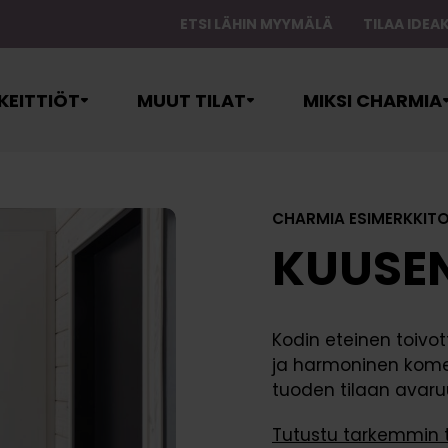
ETSI LÄHIN MYYMÄLÄ
TILAA IDE
äävalikko
KEITTIÖT
MUUT TILAT
MIKSI CHARMIA
CHARMIA ESIMERKKIT
KUUSE
Kodin eteinen toivot
itohuoneet
allisvarastot
Ovet
Suunnittelupalvelu
Myymälät
ja harmoninen kome
yspalvelut
Rungot
Kuljetuspalvelu
Lähetä viesti
tuoden tilaan avaruu
Altaat
oneet
tanto
Tasot
Asennuspalvelu
Varaa suunni
Kodinkoneet
Tutustu tarkemmin 