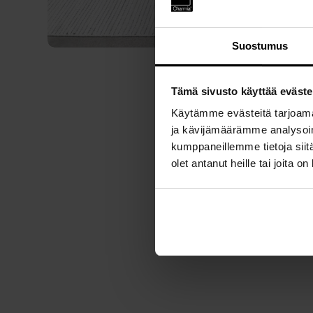
Suostumus
Tämä sivusto käyttää eväste
Käytämme evästeitä tarjoama
ja kävijämäärämme analysoim
kumppaneillemme tietoja siitä
olet antanut heille tai joita o