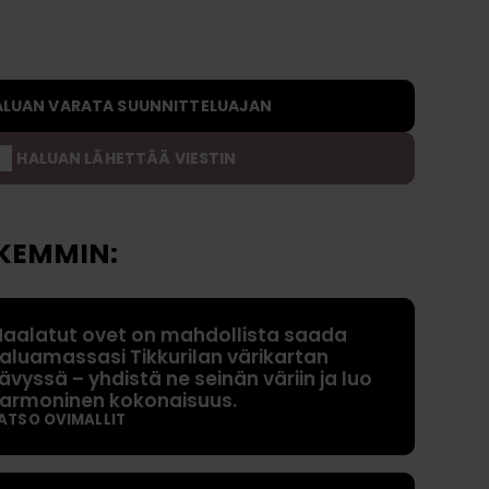
Rahoitus
Kysymyksiä ja vastauksia
a
s
t
o
ALUAN VARATA SUUNNITTELUAJAN
t
HALUAN LÄHETTÄÄ VIESTIN
O
s
t
KEMMIN:
a
j
a
aalatut ovet on mahdollista saada
n
aluamassasi Tikkurilan värikartan
o
ävyssä – yhdistä ne seinän väriin ja luo
p
armoninen kokonaisuus.
ATSO OVIMALLIT
p
a
a