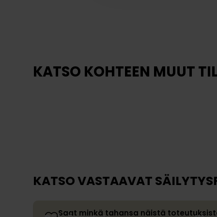
KATSO KOHTEEN MUUT TI
Kuusenkerkkä
Kuu
Kylpyhuone
kodin
KATSO VASTAAVAT SÄILYTYS
Saat minkä tahansa näistä toteutuksista mu