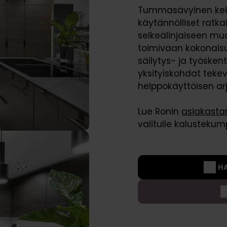
Tummasävyinen keit
Välitilalevyt
Rahoitus
Lisävarusteet
käytännölliset ratka
Vetimet
selkeälinjaiseen muo
toimivaan kokonaisuu
Hanat
säilytys- ja työskente
yksityiskohdat tekev
helppokäyttöisen ar
Lue Ronin
asiakasta
valitulle kalustekum
H