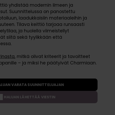
tiö yhdistää modernin ilmeen ja
Rahoitus
Kysymyksiä ja vastauksia
a
isut. Suunnittelussa on panostettu
s
toiluun, laadukkaisiin materiaaleihin ja
t
teen. Tilava keittiö tarjoaa runsaasti
o
lytilaa, ja huolella viimeistellyt
t
ät siitä sekä tyylikkään että
O
jessa.
s
t
rinasta
, mitkä olivat kriteerit ja tavoitteet
a
ppanille – ja miksi he päätyivät Charmiaan.
j
a
n
ALUAN VARATA SUUNNITTELUAJAN
o
p
HALUAN LÄHETTÄÄ VIESTIN
p
a
a