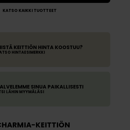
ja
v
KATSO KAIKKI TUOTTEET
a
st
a
u
k
ISTÄ KEITTIÖN HINTA KOOSTUU?
si
ATSO HINTAESIMERKKI
a
ALVELEMME SINUA PAIKALLISESTI
TSI LÄHIN MYYMÄLÄSI
CHARMIA-KEITTIÖN