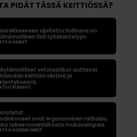
TA PIDÄT TÄSSÄ KEITTIÖSSÄ?
t
O
h
aarekkeeseen sijoitettu lisähana on
j
oiminnallinen lisä työskentelyyn.
e
ATSO HANAT
e
t
K
äytännölliset vetolaatikot auttavat
itämään keittiön siistinä ja
y
ärjestyksessä.
s
ATSO RUNGOT
y
m
y
orotetut
k
odinkoneet ovat ergonominen ratkaisu,
si
oka tekee ruoanlaitosta mukavampaa.
ä
ATSO KODINKONEET