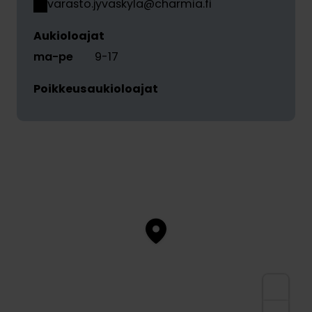
varasto.jyvaskyla@charmia.fi
Aukioloajat
ma-pe
9-17
Poikkeusaukioloajat