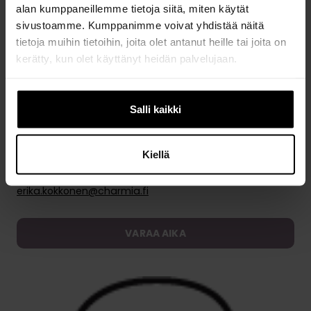
alan kumppaneillemme tietoja siitä, miten käytät
sivustoamme. Kumppanimme voivat yhdistää näitä
tietoja muihin tietoihin, joita olet antanut heille tai joita on
kerätty, kun olet käyttänyt heidän palvelujaan.
Salli kaikki
Erika Kokkonen
Suunnittelu ja myynti, myymäläpäällikkö
Kiellä
044 533 9338
erika.kokkonen@charmia.fi
VARAA AIKA