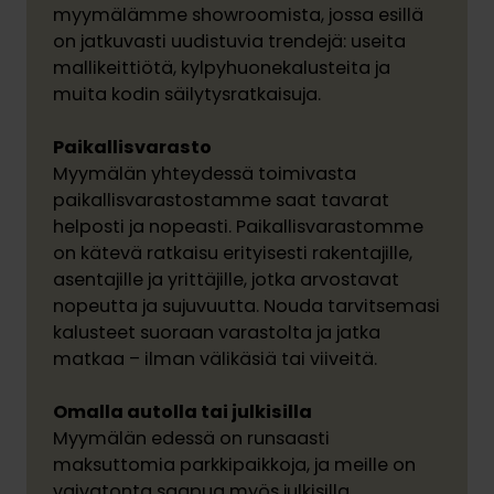
myymälämme showroomista, jossa esillä
on jatkuvasti uudistuvia trendejä: useita
mallikeittiötä, kylpyhuonekalusteita ja
muita kodin säilytysratkaisuja.
Paikallisvarasto
Myymälän yhteydessä toimivasta
paikallisvarastostamme saat tavarat
helposti ja nopeasti. Paikallisvarastomme
on kätevä ratkaisu erityisesti rakentajille,
asentajille ja yrittäjille, jotka arvostavat
nopeutta ja sujuvuutta. Nouda tarvitsemasi
kalusteet suoraan varastolta ja jatka
matkaa – ilman välikäsiä tai viiveitä.
Omalla autolla tai julkisilla
Myymälän edessä on runsaasti
maksuttomia parkkipaikkoja, ja meille on
vaivatonta saapua myös julkisilla