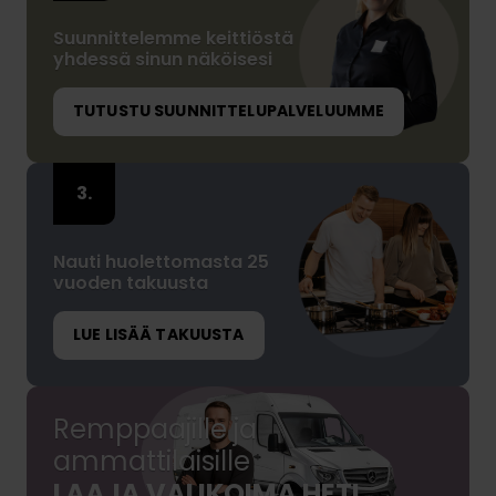
Suunnittelemme keittiöstä
yhdessä sinun näköisesi
TUTUSTU SUUNNITTELUPALVELUUMME
Nauti huolettomasta 25
vuoden takuusta
LUE LISÄÄ TAKUUSTA
Remppaajille ja
ammattilaisille
LAAJA VALIKOIMA HETI