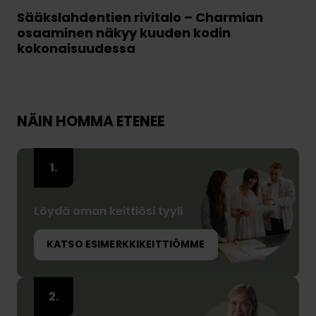
Sääkslahdentien rivitalo – Charmian
osaaminen näkyy kuuden kodin
kokonaisuudessa
NÄIN HOMMA ETENEE
Löydä oman keittiösi tyyli
KATSO ESIMERKKIKEITTIÖMME