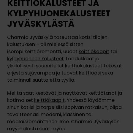
KEITTIÖKALUSTEET JA
KYLPYHUONEKALUSTEET
JYVÄSKYLÄSTÄ
Charmia Jyväskylä toteuttaa kotisi tilojen
kalustuksen – oli mielessä sitten
isompi keittiöremontti, uudet
keittiökaapit
tai
kylpyhuoneen kalusteet
. Laadukkaat ja
yksilöllisesti suunnitellut keittiökalusteet tekevät
arjesta sujuvampaa ja tuovat keittiöösi sekä
toiminnallisuutta että tyyliä.
Meiltä saat kestävät ja näyttävät
keittiötasot
ja
kotimaiset
keittiökaapit
. Yhdessä löydämme
sinun kotiisi ja tarpeisiisi sopivan ratkaisun, olipa
tavoitteenasi moderni, klassinen tai
maalaisromanttinen ilme. Charmia Jyväskylän
myymälästä saat myös