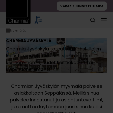
Hyppää
VARAA SUUNNITTELUAIKA
sisältöön
Myymälät
Etusivu
Charmia
Jyväskylä
CHARMIA JYVÄSKYLÄ
Charmia Jyväskylä toteuttaa kotisi tilojen
kalustuksen oli mielessä sitten isompi
keittiöremontti, uudet keittiökaapit tai
kylpyhuoneremontti.
Charmian Jyväskylän myymälä palvelee
asiakkaitaan Seppälässä. Meillä sinua
palvelee innostunut ja asiantunteva tiimi,
joka auttaa löytämään juuri sinun kotiisi