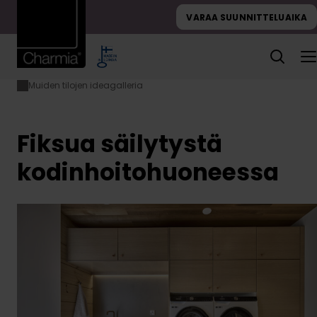
Hyppää
VARAA SUUNNITTELUAIKA
sisältöön
Muiden tilojen ideagalleria
Etusivu
Fiksua säilytystä
kodinhoitohuoneessa
Fiksua säilytystä
kodinhoitohuoneessa