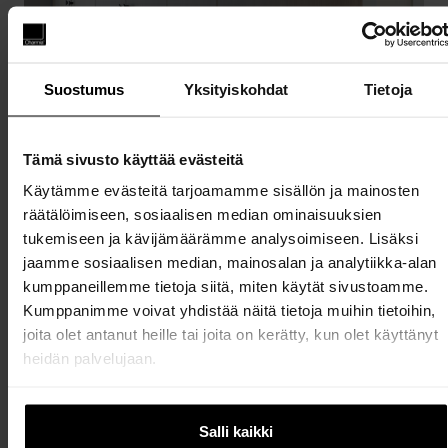
Suostumus
Yksityiskohdat
Tietoja
Tämä sivusto käyttää evästeitä
Käytämme evästeitä tarjoamamme sisällön ja mainosten
räätälöimiseen, sosiaalisen median ominaisuuksien
tukemiseen ja kävijämäärämme analysoimiseen. Lisäksi
jaamme sosiaalisen median, mainosalan ja analytiikka-alan
kumppaneillemme tietoja siitä, miten käytät sivustoamme.
Kumppanimme voivat yhdistää näitä tietoja muihin tietoihin,
joita olet antanut heille tai joita on kerätty, kun olet käyttänyt
Hyvin suunniteltu säilytys tekee
heidän palvelujaan.
kodinhoitohuoneesta paitsi toimivan myös
rauhallisen ja viihtyisän. Kun jokaisella esineellä on
oma paikkansa, arjen toiminnot helpottuvat ja
Salli kaikki
tilaan syntyy selkeä rytmi.