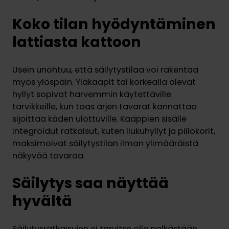
Koko tilan hyödyntäminen
lattiasta kattoon
Usein unohtuu, että säilytystilaa voi rakentaa
myös ylöspäin. Yläkaapit tai korkealla olevat
hyllyt sopivat harvemmin käytettäville
tarvikkeille, kun taas arjen tavarat kannattaa
sijoittaa käden ulottuville. Kaappien sisälle
integroidut ratkaisut, kuten liukuhyllyt ja piilokorit,
maksimoivat säilytystilan ilman ylimääräistä
näkyvää tavaraa.
Säilytys saa näyttää
hyvältä
Säilytysratkaisujen ei tarvitse olla pelkästään