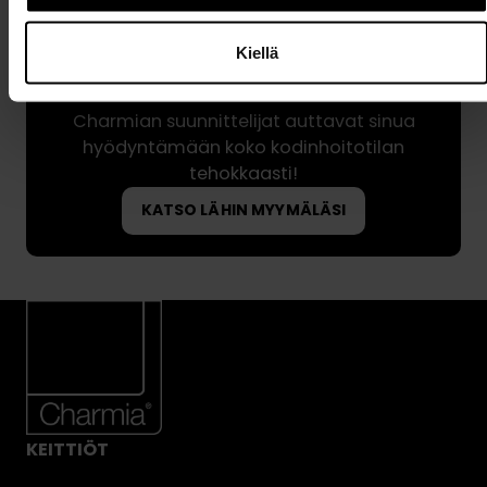
Kiellä
Charmian suunnittelijat auttavat sinua
hyödyntämään koko kodinhoitotilan
tehokkaasti!
KATSO LÄHIN MYYMÄLÄSI
KEITTIÖT