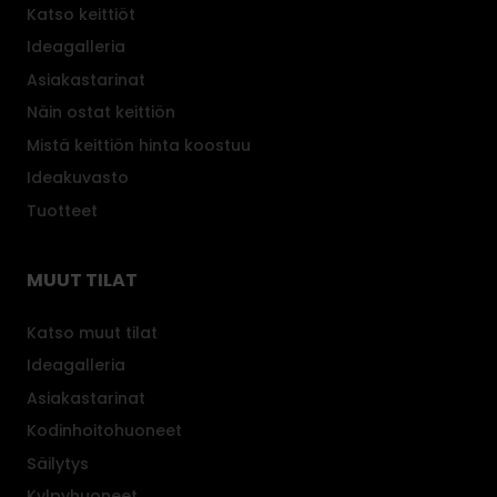
Katso keittiöt
Ideagalleria
Asiakastarinat
Näin ostat keittiön
Mistä keittiön hinta koostuu
Ideakuvasto
Tuotteet
MUUT TILAT
Katso muut tilat
Ideagalleria
Asiakastarinat
Kodinhoitohuoneet
Säilytys
Kylpyhuoneet