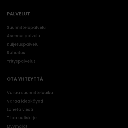
PALVELUT
Suunnittelupalvelu
Asennuspalvelu
Kuljetuspalvelu
Rahoitus
Yrityspalvelut
OTA YHTEYTTÄ
Varaa suunnitteluaika
Varaa ideakäynti
Lähetä viesti
Tilaa uutiskirje
Myymälät