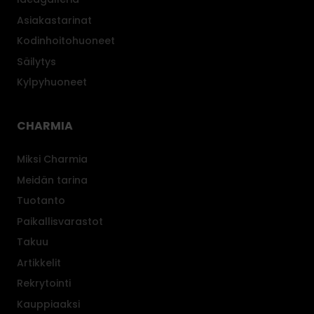
Asiakastarinat
Kodinhoitohuoneet
Säilytys
Kylpyhuoneet
CHARMIA
Miksi Charmia
Meidän tarina
Tuotanto
Paikallisvarastot
Takuu
Artikkelit
Rekrytointi
Kauppiaaksi