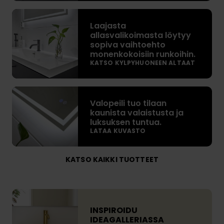
a
L
n
Laajasta
a
a
allasvalikoimasta löytyy
a
o
sopiva vaihtoehto
j
monenkokoisiin runkoihin.
n
a
KATSO KYLPYHUONEEN ALTAAT
k
s
o
t
V
n
a
Valopeili tuo tilaan
a
t
a
kaunista valaistusta ja
l
r
l
luksuksen tuntua.
o
a
LATAA KUVASTO
l
p
s
a
e
t
s
KATSO KAIKKI TUOTTEET
i
i
v
l
a
a
i
l
l
I
t
u
i
N
INSPIROIDU
u
o
k
S
IDEAGALLERIASSA
o