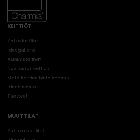
KEITTIÖT
Katso keittiöt
Ideagalleria
Asiakastarinat
Näin ostat keittiön
Mistä keittiön hinta koostuu
Ideakuvasto
Tuotteet
MUUT TILAT
Katso muut tilat
Ideagalleria