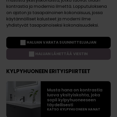
mustista yksityiskohdista, jotka tuovat tilaan
kontrastia ja modernia ilmettä. Lopputuloksena
on ajaton ja tasapainoinen kokonaisuus, jossa
käytännölliset kalusteet ja moderni ilme
yhdistyvät tasapainoiseksi kokonaisuudeksi.
HALUAN VARATA SUUNNITTELUAJAN
HALUAN LÄHETTÄÄ VIESTIN
KYLPYHUONEEN ERITYISPIIRTEET
M
Musta hana on kontrastia
u
luova yksityiskohta, joka
s
sopii kylpyhuoneeseen
t
täydellisesti
a
KATSO KYLPYHUONEEN HANAT
h