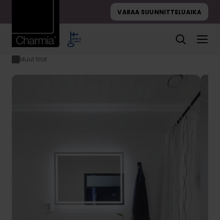
Hyppää
VARAA SUUNNITTELUAIKA
sisältöön
Muut tilat
Etusivu
Yötuuli