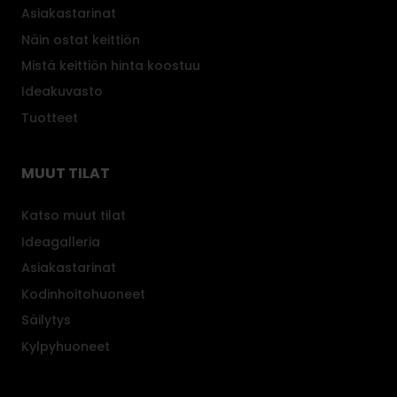
a
Asiakastarinat
i
Näin ostat keittiön
M
Mistä keittiön hinta koostuu
o
Ideakuvasto
n
i
Tuotteet
c
o
MUUT TILAT
l
o
Katso muut tilat
r
Ideagalleria
i
n
Asiakastarinat
v
Kodinhoitohuoneet
ä
Säilytys
r
Kylpyhuoneet
i
k
a