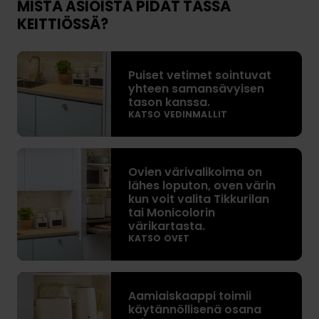
MISTÄ ASIOISTA PIDÄT TÄSSÄ
KEITTIÖSSÄ?
P
Puiset vetimet sointuvat
u
yhteen samansävyisen
i
tason kanssa.
s
KATSO VEDINMALLIT
e
t
O
v
Ovien värivalikoima on
v
e
lähes loputon, oven värin
i
t
kun voit valita Tikkurilan
e
i
tai Monicolorin
n
värikartasta.
m
KATSO OVET
v
e
ä
t
r
A
s
i
Aamiaiskaappi toimii
a
o
v
käytännöllisenä osana
m
i