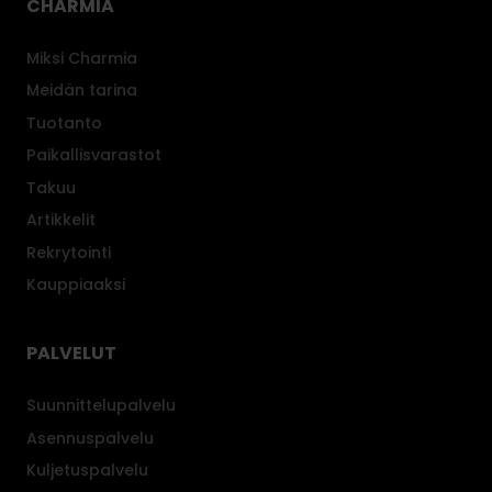
CHARMIA
r
t
Miksi Charmia
a
Meidän tarina
s
Tuotanto
t
a
Paikallisvarastot
.
Takuu
Artikkelit
Rekrytointi
Kauppiaaksi
PALVELUT
Suunnittelupalvelu
Asennuspalvelu
Kuljetuspalvelu