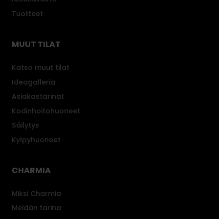
s
Tuotteet
e
n
s
MUUT TILAT
ä
v
Katso muut tilat
y
Ideagalleria
n
Asiakastarinat
.
Kodinhoitohuoneet
Säilytys
Kylpyhuoneet
CHARMIA
Miksi Charmia
Meidän tarina