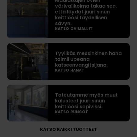
Maalattujen ovien
a
värivalikoima takaa sen,
a
että löydät juuri sinun
l
keittiöösi täydellisen
a
sävyn.
KATSO OVIMALLIT
t
t
u
T
j
Tyylikäs messinkinen hana
y
e
toimii upeana
y
katseenvangitsijana.
n
l
KATSO HANAT
o
i
v
k
T
i
ä
Toteutamme myös muut
o
e
s
kalusteet juuri sinun
t
n
m
keittiöösi sopiviksi.
e
v
e
KATSO RUNGOT
u
ä
s
t
r
s
KATSO KAIKKI TUOTTEET
a
i
i