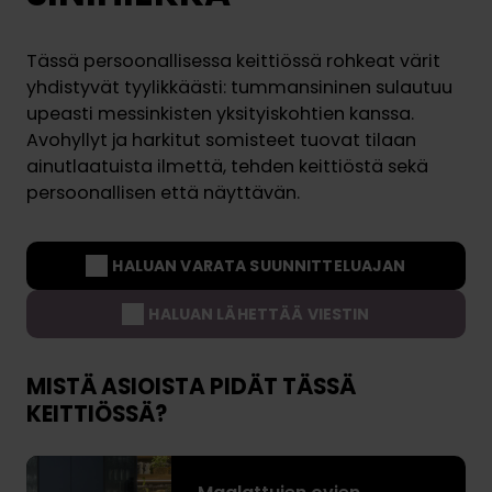
Tässä persoonallisessa keittiössä rohkeat värit
yhdistyvät tyylikkäästi: tummansininen sulautuu
upeasti messinkisten yksityiskohtien kanssa.
Avohyllyt ja harkitut somisteet tuovat tilaan
ainutlaatuista ilmettä, tehden keittiöstä sekä
persoonallisen että näyttävän.
HALUAN VARATA SUUNNITTELUAJAN
HALUAN LÄHETTÄÄ VIESTIN
MISTÄ ASIOISTA PIDÄT TÄSSÄ
KEITTIÖSSÄ?
M