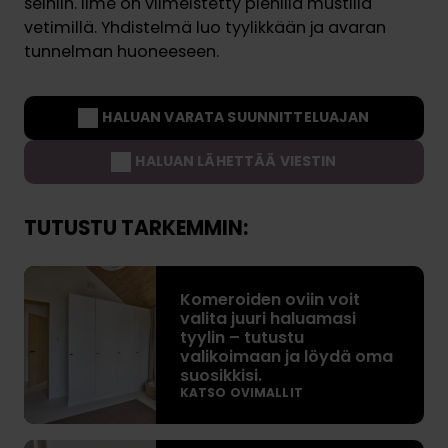
seiniin. Ilme on viimeistetty pienillä mustilla
vetimillä. Yhdistelmä luo tyylikkään ja avaran
tunnelman huoneeseen.
HALUAN VARATA SUUNNITTELUAJAN
HALUAN LÄHETTÄÄ VIESTIN
TUTUSTU TARKEMMIN:
K
Komeroiden oviin voit
o
valita juuri haluamasi
m
tyylin – tutustu
e
valikoimaan ja löydä oma
r
suosikkisi.
KATSO OVIMALLIT
o
i
d