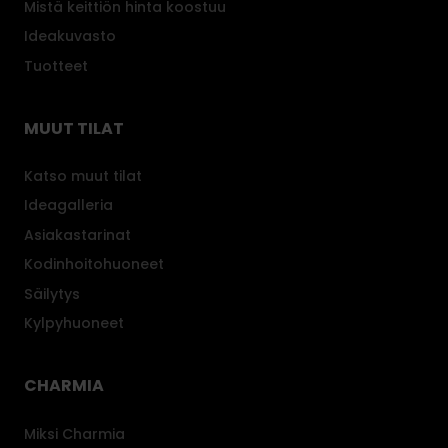
Mistä keittiön hinta koostuu
Ideakuvasto
Tuotteet
MUUT TILAT
Katso muut tilat
Ideagalleria
Asiakastarinat
Kodinhoitohuoneet
Säilytys
Kylpyhuoneet
CHARMIA
Miksi Charmia