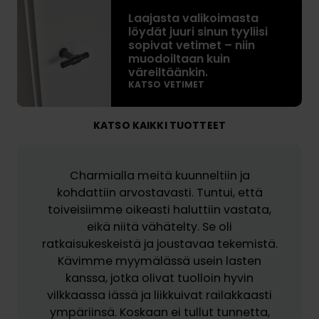
L
e
Laajasta valikoimasta
a
n
löydät juuri sinun tyyliisi
a
sopivat vetimet – niin
o
j
muodoiltaan kuin
v
a
väreiltäänkin.
i
KATSO VETIMET
s
i
t
n
a
KATSO KAIKKI TUOTTEET
v
v
o
a
i
l
Charmialla meitä kuunneltiin ja
t
i
kohdattiin arvostavasti. Tuntui, että
v
k
toiveisiimme oikeasti haluttiin vastata,
a
o
eikä niitä vähätelty. Se oli
l
i
ratkaisukeskeistä ja joustavaa tekemistä.
i
m
Kävimme myymälässä usein lasten
t
a
kanssa, jotka olivat tuolloin hyvin
a
s
vilkkaassa iässä ja liikkuivat railakkaasti
j
t
ympäriinsä. Koskaan ei tullut tunnetta,