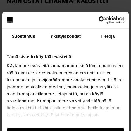
NÄIN OSTAT CHARMIA-KALUSTEET
E
–
y
M
A
t
l
M
G
u
i
E
A
t
i
S
L
u
s
I
L
Löydä oma tyylisi
Suostumus
Yksityiskohdat
Tietoja
s
i
N
E
t
s
U
R
u
o
A
I
Tämä sivusto käyttää evästeitä
v
p
P
A
Käytämme evästeitä tarjoamamme sisällön ja mainosten
a
i
A
S
räätälöimiseen, sosiaalisen median ominaisuuksien
l
Suunnittelemme tilasta yhdessä sinun
v
I
S
näköisesi
tukemiseen ja kävijämäärämme analysoimiseen. Lisäksi
i
a
K
A
jaamme sosiaalisen median, mainosalan ja analytiikka-
k
t
A
alan kumppaneillemme tietoja siitä, miten käytät
o
v
L
sivustoamme. Kumppanimme voivat yhdistää näitä
i
e
L
tietoja muihin tietoihin, joita olet antanut heille tai joita on
m
t
I
kerätty, kun olet käyttänyt heidän palvelujaan.
a
i
S
Nauti huolettomasta 25 vuoden takuusta
a
m
E
n