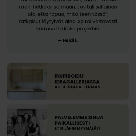
t
a
meni hetkeksi solmuun. Jos tuli sellainen
i
s
olo, että ”apua, mitä teen tässä”,
l
t
ratkaisut löytyivät aina. Se toi valtavasti
a
a
varmuutta koko projektiin.
u
l
s
Heidi L.
ö
m
y
a
d
h
ä
I
d
t
N
INSPIROIDU
o
v
S
IDEAGALLERIASSA
l
e
ASTU IDEAGALLERIAAN
P
l
t
I
i
o
R
s
P
l
O
t
A
a
I
PALVELEMME SINUA
a
L
a
PAIKALLISESTI
D
a
ETSI LÄHIN MYYMÄLÄSI
V
t
U
t