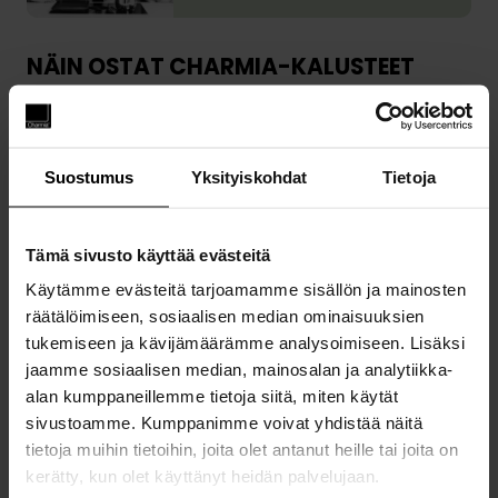
E
i
I
i
L
k
D
l
E
o
NÄIN OSTAT CHARMIA-KALUSTEET
E
a
M
i
A
a
M
h
G
n
E
i
A
s
S
n
L
Suostumus
Yksityiskohdat
Tietoja
o
I
j
L
Löydä oma tyylisi
p
N
u
E
i
U
u
R
Tämä sivusto käyttää evästeitä
v
A
r
I
a
Käytämme evästeitä tarjoamamme sisällön ja mainosten
P
i
A
n
räätälöimiseen, sosiaalisen median ominaisuuksien
A
t
S
j
Suunnittelemme tilasta yhdessä sinun
tukemiseen ja kävijämäärämme analysoimiseen. Lisäksi
I
y
S
näköisesi
a
jaamme sosiaalisen median, mainosalan ja analytiikka-
K
y
A
t
alan kumppaneillemme tietoja siitä, miten käytät
A
l
o
sivustoamme. Kumppanimme voivat yhdistää näitä
L
i
i
tietoja muihin tietoihin, joita olet antanut heille tai joita on
L
i
m
kerätty, kun olet käyttänyt heidän palvelujaan.
I
s