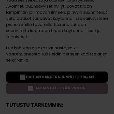
vaatteet selkeästi ja kauniisti järjestyksessä.
Avoimet, puunsävyiset hyllyt luovat tilaan
lämpimän ja ilmavan ilmeen, ja hyvin suunnitellut
vetolaatikot tarjoavat käytännöllistä säilytystilaa
pienemmille tavaroille. Kokonaisuus on
suunniteltu istumaan tilaan käytännöllisesti ja
toimivasti.
Lue kohteen
asiakastarinasta
, miksi
vaatehuoneesta tuli Heidin perheen kodissa arjen
selkäranka.
HALUAN VARATA SUUNNITTELUAJAN
HALUAN LÄHETTÄÄ VIESTIN
TUTUSTU TARKEMMIN: