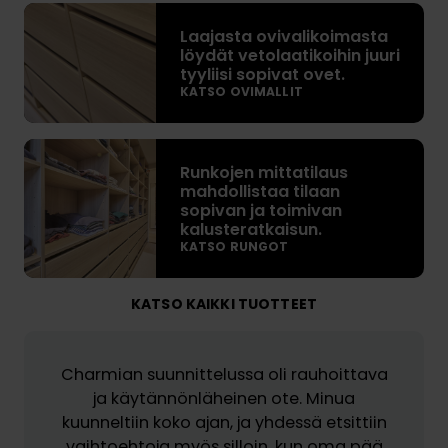
L
Laajasta ovivalikoimasta
a
löydät vetolaatikoihin juuri
a
tyyliisi sopivat ovet.
j
KATSO OVIMALLIT
a
s
R
t
Runkojen mittatilaus
u
a
mahdollistaa tilaan
n
o
sopivan ja toimivan
k
v
kalusteratkaisun.
o
KATSO RUNGOT
i
j
v
e
a
KATSO KAIKKI TUOTTEET
n
l
m
i
i
k
Charmian suunnittelussa oli rauhoittava
t
o
ja käytännönläheinen ote. Minua
t
i
kuunneltiin koko ajan, ja yhdessä etsittiin
a
m
vaihtoehtoja myös silloin, kun oma pää