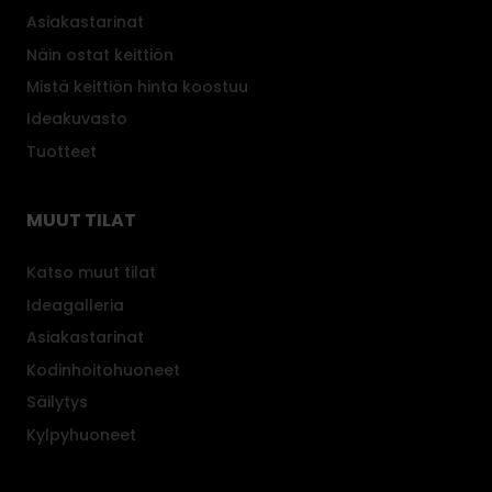
Asiakastarinat
Näin ostat keittiön
Mistä keittiön hinta koostuu
Ideakuvasto
Tuotteet
MUUT TILAT
Katso muut tilat
Ideagalleria
Asiakastarinat
Kodinhoitohuoneet
Säilytys
Kylpyhuoneet