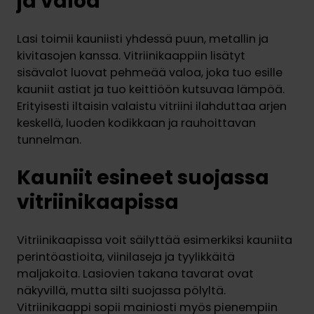
ja valoa
Lasi toimii kauniisti yhdessä puun, metallin ja
kivitasojen kanssa. Vitriinikaappiin lisätyt
sisävalot luovat pehmeää valoa, joka tuo esille
kauniit astiat ja tuo keittiöön kutsuvaa lämpöä.
Erityisesti iltaisin valaistu vitriini ilahduttaa arjen
keskellä, luoden kodikkaan ja rauhoittavan
tunnelman.
Kauniit esineet suojassa
vitriinikaapissa
Vitriinikaapissa voit säilyttää esimerkiksi kauniita
perintöastioita, viinilaseja ja tyylikkäitä
maljakoita. Lasiovien takana tavarat ovat
näkyvillä, mutta silti suojassa pölyltä.
Vitriinikaappi sopii mainiosti myös pienempiin