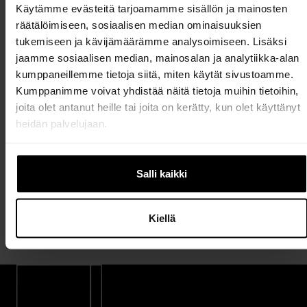
Käytämme evästeitä tarjoamamme sisällön ja mainosten
räätälöimiseen, sosiaalisen median ominaisuuksien
tukemiseen ja kävijämäärämme analysoimiseen. Lisäksi
Lasiovet tuovat keveyttä, valoa ja tyylikkyyttä
jaamme sosiaalisen median, mainosalan ja analytiikka-alan
keittiöön.
kumppaneillemme tietoja siitä, miten käytät sivustoamme.
Kumppanimme voivat yhdistää näitä tietoja muihin tietoihin,
joita olet antanut heille tai joita on kerätty, kun olet käyttänyt
heidän palvelujaan.
Tule keskustelemaan ja hakemaan
inspiraatioita lähimpään Charmia-
Salli kaikki
myymälään!
KATSO LÄHIN MYYMÄLÄSI
Kiellä