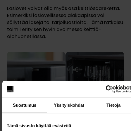
Lasiovet voivat olla myös osa keittiösaareketta.
Esimerkiksi lasiovellisessa alakaapissa voi
säilyttää laseja tai tarjoiluastioita. Tämä ratkaisu
toimii erityisen hyvin avoimessa keittiö-
olohuonetilassa.
Suostumus
Yksityiskohdat
Tietoja
Tämä sivusto käyttää evästeitä