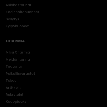
Asiakastarinat
Kodinhoitohuoneet
Säilytys
Kylpyhuoneet
CHARMIA
Miksi Charmia
Meidän tarina
Tuotanto
Paikallisvarastot
Takuu
Artikkelit
Rekrytointi
Kauppiaaksi