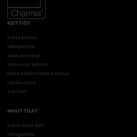
KEITTIÖT
Katso keittiöt
Ideagalleria
Asiakastarinat
Näin ostat keittiön
Mistä keittiön hinta koostuu
Ideakuvasto
Tuotteet
MUUT TILAT
Katso muut tilat
Ideagalleria