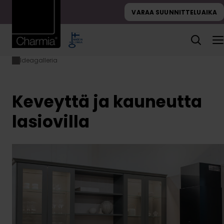
Hyppää
VARAA SUUNNITTELUAIKA
sisältöön
Ideagalleria
Etusivu
Keveyttä
ja
kauneutta
lasiovilla
Keveyttä ja kauneutta
lasiovilla