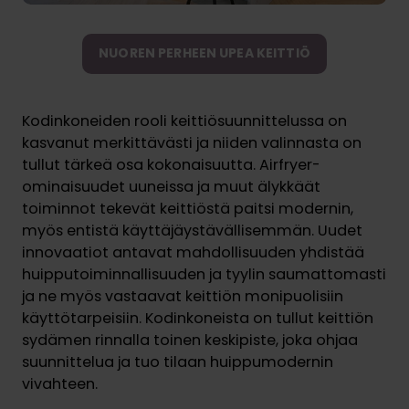
NUOREN PERHEEN UPEA KEITTIÖ
Kodinkoneiden rooli keittiösuunnittelussa on
kasvanut merkittävästi ja niiden valinnasta on
tullut tärkeä osa kokonaisuutta. Airfryer-
ominaisuudet uuneissa ja muut älykkäät
toiminnot tekevät keittiöstä paitsi modernin,
myös entistä käyttäjäystävällisemmän. Uudet
innovaatiot antavat mahdollisuuden yhdistää
huipputoiminnallisuuden ja tyylin saumattomasti
ja ne myös vastaavat keittiön monipuolisiin
käyttötarpeisiin. Kodinkoneista on tullut keittiön
sydämen rinnalla toinen keskipiste, joka ohjaa
suunnittelua ja tuo tilaan huippumodernin
vivahteen.