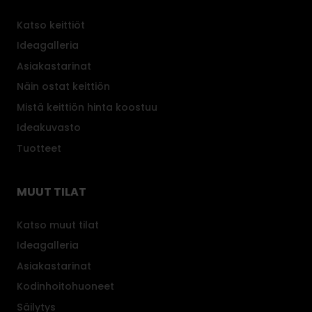
Katso keittiöt
Ideagalleria
Asiakastarinat
Näin ostat keittiön
Mistä keittiön hinta koostuu
Ideakuvasto
Tuotteet
MUUT TILAT
Katso muut tilat
Ideagalleria
Asiakastarinat
Kodinhoitohuoneet
Säilytys