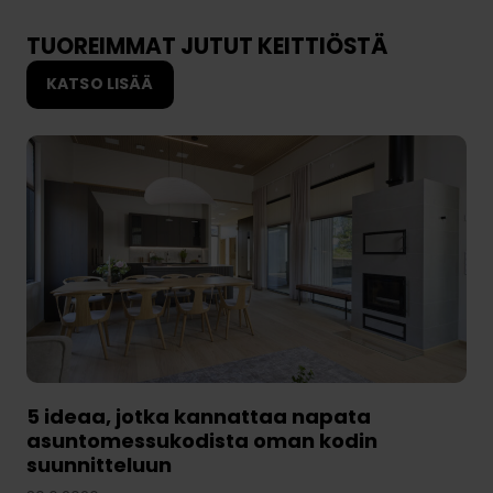
u
y
a
n
TUOREIMMAT JUTUT KEITTIÖSTÄ
i
t
k
KATSO LISÄÄ
i
a
5 ideaa, jotka kannattaa napata
asuntomessukodista oman kodin
suunnitteluun