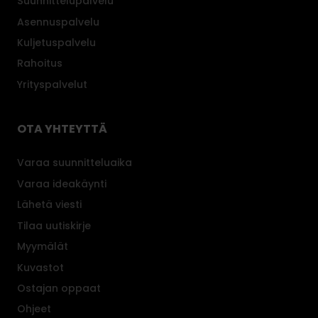
Suunnittelupalvelu
Asennuspalvelu
Kuljetuspalvelu
Rahoitus
Yrityspalvelut
OTA YHTEYTTÄ
Varaa suunnitteluaika
Varaa ideakäynti
Lähetä viesti
Tilaa uutiskirje
Myymälät
Kuvastot
Ostajan oppaat
Ohjeet