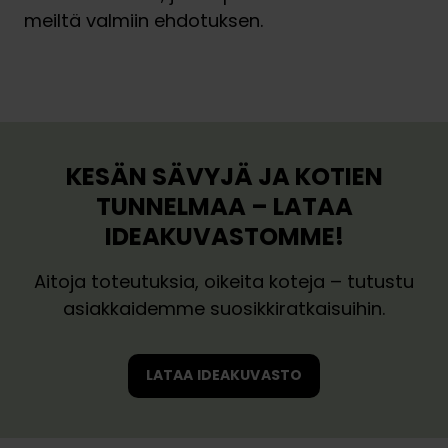
meiltä valmiin ehdotuksen.
Varaa 30 min ideakäynti
Varaa suunnitteluaika
V
V
a
a
r
r
a
a
KESÄN SÄVYJÄ JA KOTIEN
a
a
3
TUNNELMAA – LATAA
s
0
IDEAKUVASTOMME!
u
m
u
i
Aitoja toteutuksia, oikeita koteja – tutustu
n
n
asiakkaidemme suosikkiratkaisuihin.
n
i
i
d
t
e
LATAA IDEAKUVASTO
t
a
e
k
l
ä