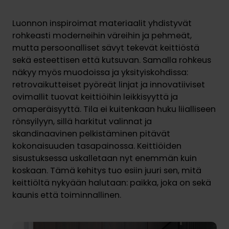
Luonnon inspiroimat materiaalit yhdistyvät
rohkeasti moderneihin väreihin ja pehmeät,
mutta persoonalliset sävyt tekevät keittiöstä
sekä esteettisen että kutsuvan. Samalla rohkeus
näkyy myös muodoissa ja yksityiskohdissa:
retrovaikutteiset pyöreät linjat ja innovatiiviset
ovimallit tuovat keittiöihin leikkisyyttä ja
omaperäisyyttä. Tila ei kuitenkaan huku liialliseen
rönsyilyyn, sillä harkitut valinnat ja
skandinaavinen pelkistäminen pitävät
kokonaisuuden tasapainossa. Keittiöiden
sisustuksessa uskalletaan nyt enemmän kuin
koskaan. Tämä kehitys tuo esiin juuri sen, mitä
keittiöltä nykyään halutaan: paikka, joka on sekä
kaunis että toiminnallinen.