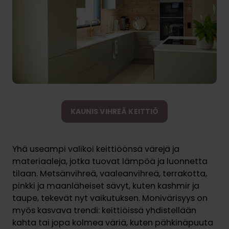
KAUNIS VIHREÄ KEITTIÖ
Yhä useampi valikoi keittiöönsä värejä ja
materiaaleja, jotka tuovat lämpöä ja luonnetta
tilaan. Metsänvihreä, vaaleanvihreä, terrakotta,
pinkki ja maanläheiset sävyt, kuten kashmir ja
taupe, tekevät nyt vaikutuksen. Monivärisyys on
myös kasvava trendi: keittiöissä yhdistellään
kahta tai jopa kolmea väriä, kuten pähkinäpuuta