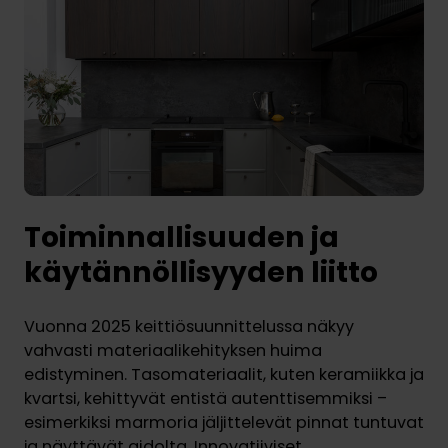
Toiminnallisuuden ja
käytännöllisyyden liitto
Vuonna 2025 keittiösuunnittelussa näkyy
vahvasti materiaalikehityksen huima
edistyminen. Tasomateriaalit, kuten keramiikka ja
kvartsi, kehittyvät entistä autenttisemmiksi –
esimerkiksi marmoria jäljittelevät pinnat tuntuvat
ja näyttävät aidolta. Innovatiiviset