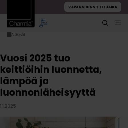
Hyppää
VARAA SUUNNITTELUAIKA
sisältöön
Artikkelit
Etusivu
Vuosi 2025 tuo
keittiöihin
luonnetta, lämpöä
ja
Vuosi 2025 tuo
luonnonläheisyyttä
keittiöihin luonnetta,
lämpöä ja
luonnonläheisyyttä
1.1.2025