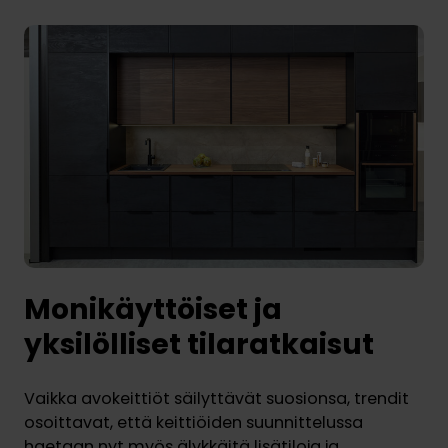
Monikäyttöiset ja
yksilölliset tilaratkaisut
Vaikka avokeittiöt säilyttävät suosionsa, trendit
osoittavat, että keittiöiden suunnittelussa
haetaan nyt myös älykkäitä lisätiloja ja