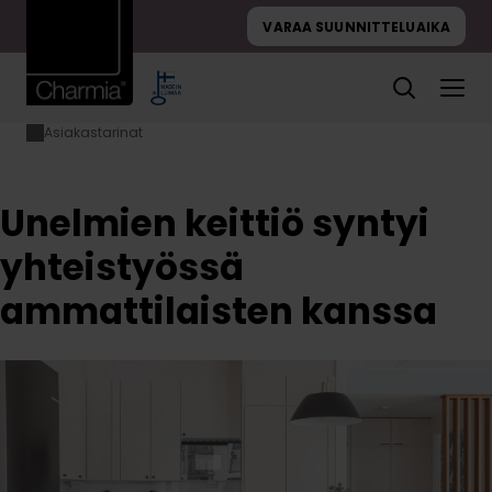
Hyppää
VARAA SUUNNITTELUAIKA
sisältöön
Asiakastarinat
Etusivu
Unelmien
keittiö syntyi
yhteistyössä
ammattilaisten
Unelmien keittiö syntyi
kanssa
yhteistyössä
ammattilaisten kanssa