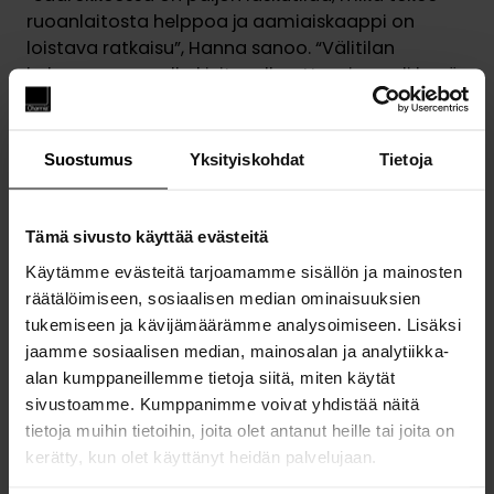
ruoanlaitosta helppoa ja aamiaiskaappi on
loistava ratkaisu”, Hanna sanoo. “Välitilan
kokonaan samalla kivitasolla ottaminen oli hyvä
päätös, se on tosi näyttävä kokonaisuus.”
Keittiön toimivuus ja kauneus ovat tehneet siitä
Suostumus
Yksityiskohdat
Tietoja
paikan, jossa perhe viettää mielellään aikaa. ”Kun
astun keittiöön, tuntuu niin hyvältä. Se on kaunis
ja siellä on helppo toimia. Seinän kaataminen
Tämä sivusto käyttää evästeitä
avasi meille keittiöön järvimaiseman – se on
Käytämme evästeitä tarjoamamme sisällön ja mainosten
aivan ihana”, Hanna huokaa.
räätälöimiseen, sosiaalisen median ominaisuuksien
tukemiseen ja kävijämäärämme analysoimiseen. Lisäksi
jaamme sosiaalisen median, mainosalan ja analytiikka-
alan kumppaneillemme tietoja siitä, miten käytät
sivustoamme. Kumppanimme voivat yhdistää näitä
tietoja muihin tietoihin, joita olet antanut heille tai joita on
kerätty, kun olet käyttänyt heidän palvelujaan.