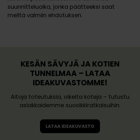
suunnitteluaika, jonka päätteeksi saat
meiltä valmiin ehdotuksen.
Varaa 30 min ideakäynti
Varaa suunnitteluaika
V
V
a
a
r
r
a
a
KESÄN SÄVYJÄ JA KOTIEN
a
a
3
TUNNELMAA – LATAA
s
0
IDEAKUVASTOMME!
u
m
u
i
Aitoja toteutuksia, oikeita koteja – tutustu
n
n
asiakkaidemme suosikkiratkaisuihin.
n
i
i
d
t
e
LATAA IDEAKUVASTO
t
a
e
k