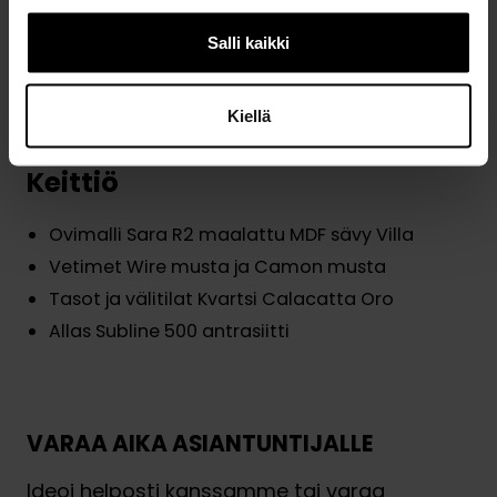
Salli kaikki
Tutustu keittiöön
Kiellä
Keittiö
Ovimalli Sara R2 maalattu MDF sävy Villa
Vetimet Wire musta ja Camon musta
Tasot ja välitilat Kvartsi Calacatta Oro
Allas Subline 500 antrasiitti
VARAA AIKA ASIANTUNTIJALLE
Ideoi helposti kanssamme tai varaa