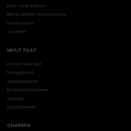
Näin ostat keittiön
Mistä keittiön hinta koostuu
Ideakuvasto
Tuotteet
MUUT TILAT
Katso muut tilat
Ideagalleria
Asiakastarinat
Kodinhoitohuoneet
Säilytys
Kylpyhuoneet
CHARMIA