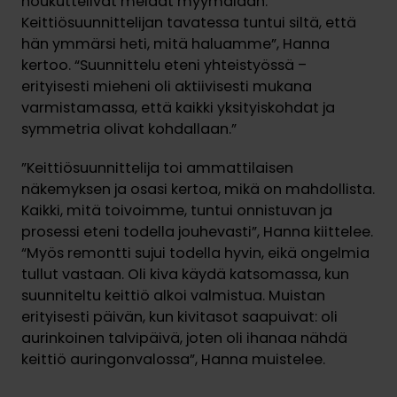
houkuttelivat meidät myymälään.
Keittiösuunnittelijan tavatessa tuntui siltä, että
hän ymmärsi heti, mitä haluamme”, Hanna
kertoo. “Suunnittelu eteni yhteistyössä –
erityisesti mieheni oli aktiivisesti mukana
varmistamassa, että kaikki yksityiskohdat ja
symmetria olivat kohdallaan.”
”Keittiösuunnittelija toi ammattilaisen
näkemyksen ja osasi kertoa, mikä on mahdollista.
Kaikki, mitä toivoimme, tuntui onnistuvan ja
prosessi eteni todella jouhevasti”, Hanna kiittelee.
“Myös remontti sujui todella hyvin, eikä ongelmia
tullut vastaan. Oli kiva käydä katsomassa, kun
suunniteltu keittiö alkoi valmistua. Muistan
erityisesti päivän, kun kivitasot saapuivat: oli
aurinkoinen talvipäivä, joten oli ihanaa nähdä
keittiö auringonvalossa”, Hanna muistelee.