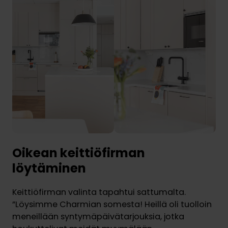
Oikean keittiöfirman
löytäminen
Keittiöfirman valinta tapahtui sattumalta.
”Löysimme Charmian somesta! Heillä oli tuolloin
meneillään syntymäpäivätarjouksia, jotka