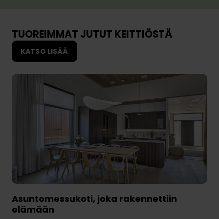
l
ä
u
y
a
n
TUOREIMMAT JUTUT KEITTIÖSTÄ
i
t
k
KATSO LISÄÄ
i
a
Asuntomessukoti, joka rakennettiin
elämään