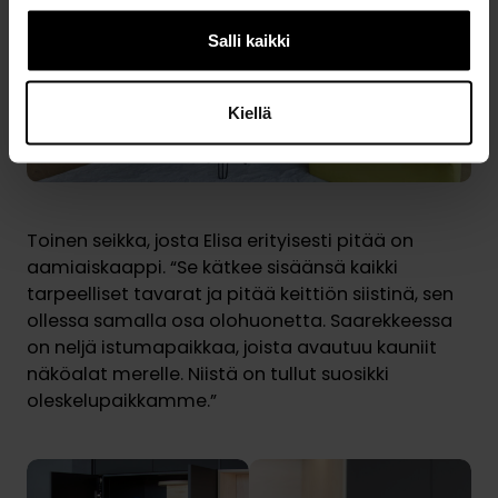
Salli kaikki
Kiellä
Toinen seikka, josta Elisa erityisesti pitää on
aamiaiskaappi. “Se kätkee sisäänsä kaikki
tarpeelliset tavarat ja pitää keittiön siistinä, sen
ollessa samalla osa olohuonetta. Saarekkeessa
on neljä istumapaikkaa, joista avautuu kauniit
näköalat merelle. Niistä on tullut suosikki
oleskelupaikkamme.”