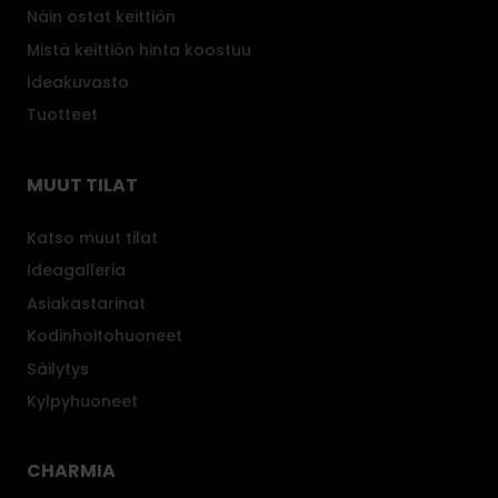
Näin ostat keittiön
Mistä keittiön hinta koostuu
Ideakuvasto
Tuotteet
MUUT TILAT
Katso muut tilat
Ideagalleria
Asiakastarinat
Kodinhoitohuoneet
Säilytys
Kylpyhuoneet
CHARMIA