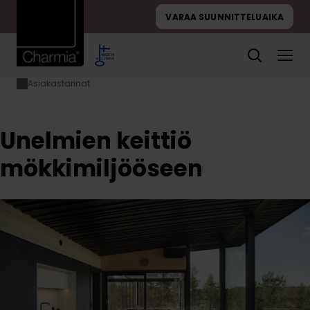
Hyppää
VARAA SUUNNITTELUAIKA
sisältöön
Asiakastarinat
Etusivu
Unelmien keittiö
mökkimiljööseen
Unelmien keittiö
mökkimiljööseen