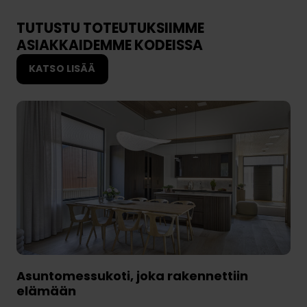
u
y
a
n
TUTUSTU TOTEUTUKSIIMME
i
t
ASIAKKAIDEMME KODEISSA
k
i
a
KATSO LISÄÄ
Asuntomessukoti, joka rakennettiin
elämään