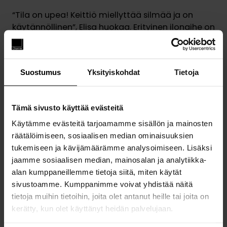
“Tila on upea! Keittiö miellyttää silmää ja on
käytännöllinen”, Elisa huokaa. Erityinen ilonaihe on
saarekkeen roskakoriratkaisu, jossa roskikset
avautuvat suoraan ylimmästä laatikosta. Tämä
pieni, mutta merkittävä yksityiskohta tekee
Suostumus
Yksityiskohdat
Tietoja
arjesta huomattavasti sujuvampaa. “Miksi
roskiksen pitäisi aina olla allastason alapuolella,
kun sen voi sijoittaa käytännöllisemmin”,
Tämä sivusto käyttää evästeitä
naurahtaa Elisa. Myös kierrätys on otettu
huomioon, sillä muovinkeräys löytyy samasta
Käytämme evästeitä tarjoamamme sisällön ja mainosten
paikasta. “Tällaiset käytännölliset ratkaisut
räätälöimiseen, sosiaalisen median ominaisuuksien
tekevät keittiöstämme todella toimivan.”
tukemiseen ja kävijämäärämme analysoimiseen. Lisäksi
jaamme sosiaalisen median, mainosalan ja analytiikka-
alan kumppaneillemme tietoja siitä, miten käytät
sivustoamme. Kumppanimme voivat yhdistää näitä
tietoja muihin tietoihin, joita olet antanut heille tai joita on
kerätty, kun olet käyttänyt heidän palvelujaan.