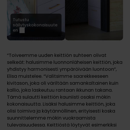
Tutustu
säilytyskokonaisuute
en
“Toiveemme uuden keittiön suhteen olivat
selkeät: halusimme luonnonläheisen keittiön, joka
yhdistyy harmonisesti ympäröivään luontoon”,
Elisa muistelee. “Valitsimme saarekkeeseen
kivitason, joka oli väriltään samankaltainen kuin
kallio, joka laskeutuu rantaan ikkunan takana.
Tämä sulautti keittiön kauniisti osaksi mökin
kokonaisuutta. Lisäksi halusimme keittiön, joka
olisi toimiva ja käytännöllinen, erityisesti koska
suunnittelemme mökin vuokraamista
tulevaisuudessa. Keittiöstä löytyvät esimerkiksi