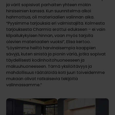
ja värit sopisivat parhaiten yhteen mökin
hirsiseinien kanssa. Kun suunnitelma alkoi
hahmottua, oli materiaalien valinnan aika.
“Pyysimme tarjouksia eri valmistajilta. Kolmesta
tarjouksesta Charmia erottui edukseen – ei vain
kilpailukykyisen hinnan, vaan myös tarjolla
olevien materiaalien vuoksi”, Elisa kertoo.
“Löysimme heiltä harvinaisempia kaappien
sävyjä, kuten sinistä ja pionin väriä, jotka sopivat
täydellisesti kodinhoitohuoneeseen ja
makuuhuoneeseen. Tämä yksilöitävyys ja
mahdollisuus räätälöidä koti juuri toiveidemme
mukaan olivat ratkaisevia tekijöitä
valinnassamme.”