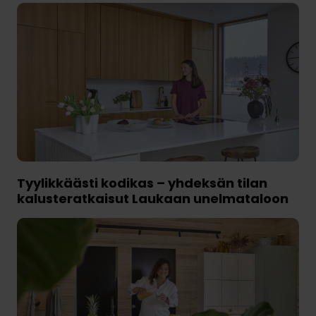
Tyylikkäästi kodikas – yhdeksän tilan
kalusteratkaisut Laukaan unelmataloon