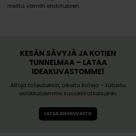
meiltä valmiin ehdotuksen.
Varaa 30 min ideakäynti
Varaa suunnitteluaika
V
V
a
a
r
r
a
a
KESÄN SÄVYJÄ JA KOTIEN
a
a
3
TUNNELMAA – LATAA
s
0
IDEAKUVASTOMME!
u
m
u
i
Aitoja toteutuksia, oikeita koteja – tutustu
n
n
asiakkaidemme suosikkiratkaisuihin.
n
i
i
d
t
e
LATAA IDEAKUVASTO
t
a
e
k
l
ä