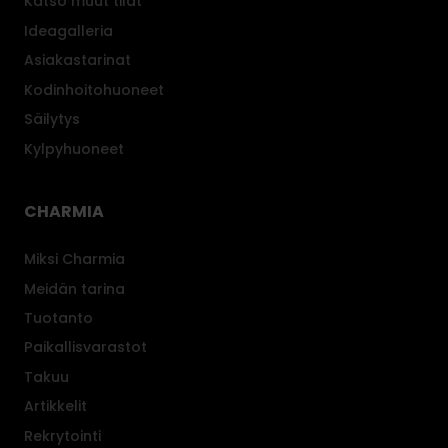
Katso muut tilat
Ideagalleria
Asiakastarinat
Kodinhoitohuoneet
Säilytys
Kylpyhuoneet
CHARMIA
Miksi Charmia
Meidän tarina
Tuotanto
Paikallisvarastot
Takuu
Artikkelit
Rekrytointi