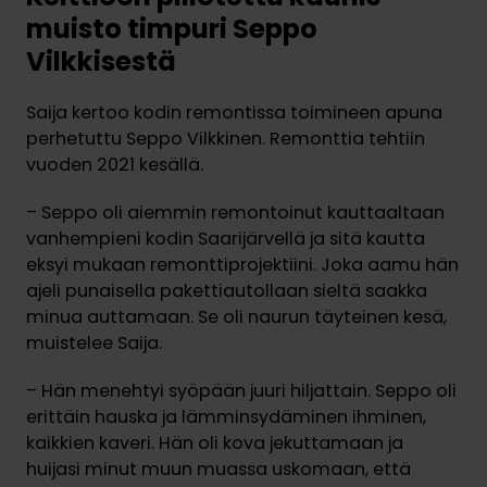
muisto timpuri Seppo
Vilkkisestä
Saija kertoo kodin remontissa toimineen apuna
perhetuttu Seppo Vilkkinen. Remonttia tehtiin
vuoden 2021 kesällä.
– Seppo oli aiemmin remontoinut kauttaaltaan
vanhempieni kodin Saarijärvellä ja sitä kautta
eksyi mukaan remonttiprojektiini. Joka aamu hän
ajeli punaisella pakettiautollaan sieltä saakka
minua auttamaan. Se oli naurun täyteinen kesä,
muistelee Saija.
– Hän menehtyi syöpään juuri hiljattain. Seppo oli
erittäin hauska ja lämminsydäminen ihminen,
kaikkien kaveri. Hän oli kova jekuttamaan ja
huijasi minut muun muassa uskomaan, että