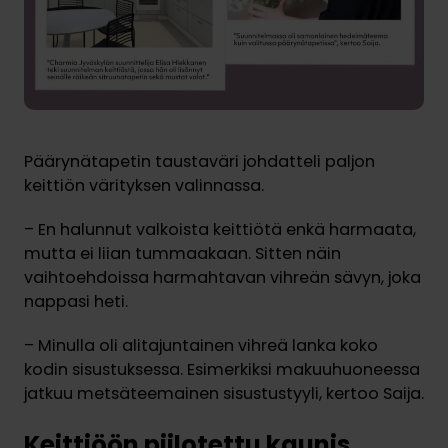
Päärynätapetin taustaväri johdatteli paljon
keittiön värityksen valinnassa.
– En halunnut valkoista keittiötä enkä harmaata,
mutta ei liian tummaakaan. Sitten näin
vaihtoehdoissa harmahtavan vihreän sävyn, joka
nappasi heti.
– Minulla oli alitajuntainen vihreä lanka koko
kodin sisustuksessa. Esimerkiksi makuuhuoneessa
jatkuu metsäteemainen sisustustyyli, kertoo Saija.
Keittiöön piilotettu kaunis