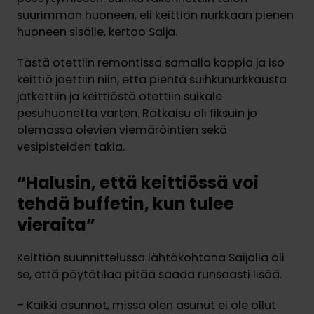
suurimman huoneen, eli keittiön nurkkaan pienen
huoneen sisälle, kertoo Saija.
Tästä otettiin remontissa samalla koppia ja iso
keittiö jaettiin niin, että pientä suihkunurkkausta
jatkettiin ja keittiöstä otettiin suikale
pesuhuonetta varten. Ratkaisu oli fiksuin jo
olemassa olevien viemäröintien sekä
vesipisteiden takia.
“Halusin, että keittiössä voi
tehdä buffetin, kun tulee
vieraita”
Keittiön suunnittelussa lähtökohtana Saijalla oli
se, että pöytätilaa pitää saada runsaasti lisää.
– Kaikki asunnot, missä olen asunut ei ole ollut