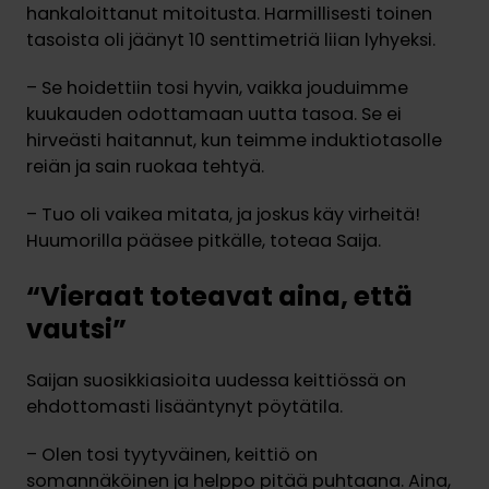
hankaloittanut mitoitusta. Harmillisesti toinen
tasoista oli jäänyt 10 senttimetriä liian lyhyeksi.
– Se hoidettiin tosi hyvin, vaikka jouduimme
kuukauden odottamaan uutta tasoa. Se ei
hirveästi haitannut, kun teimme induktiotasolle
reiän ja sain ruokaa tehtyä.
– Tuo oli vaikea mitata, ja joskus käy virheitä!
Huumorilla pääsee pitkälle, toteaa Saija.
“Vieraat toteavat aina, että
vautsi”
Saijan suosikkiasioita uudessa keittiössä on
ehdottomasti lisääntynyt pöytätila.
– Olen tosi tyytyväinen, keittiö on
somannäköinen ja helppo pitää puhtaana. Aina,