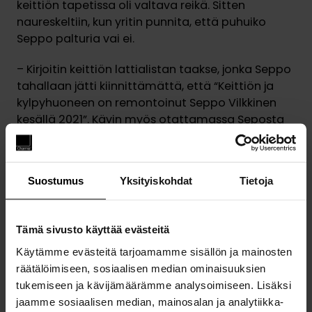
keittiön tapetissa oli valtava reikä. Sitten
naureskeltiin, kun yritin punnita, että puhuiko
Seppo palturia vai ei.
– Kirjoitin keittiön lattialistan taakse, jonka Seppo
tahallaan jätti kiinnittämättä, että “Keittiön ja
kylpyhuoneen on remontoinut Seppo Vilkkinen
kesällä 2021”. Kävin myös otattamassa Seposta
muistoksi tatuoinnin, jossa on vanhanliiton
timpurin vasara. Halusin näin kunnioittaa hänen
muistoaan, kertoo Saija.
Suostumus
Yksityiskohdat
Tietoja
Tämä sivusto käyttää evästeitä
Käytämme evästeitä tarjoamamme sisällön ja mainosten
räätälöimiseen, sosiaalisen median ominaisuuksien
tukemiseen ja kävijämäärämme analysoimiseen. Lisäksi
jaamme sosiaalisen median, mainosalan ja analytiikka-