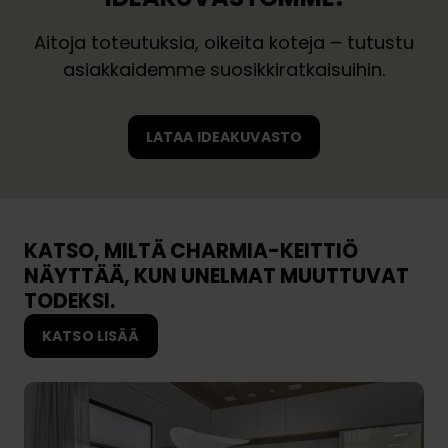
m
u
i
Aitoja toteutuksia, oikeita koteja – tutustu
n
n
asiakkaidemme suosikkiratkaisuihin.
n
i
i
d
t
e
LATAA IDEAKUVASTO
t
a
e
k
l
ä
u
y
a
n
KATSO, MILTÄ CHARMIA-KEITTIÖ
i
t
NÄYTTÄÄ, KUN UNELMAT MUUTTUVAT
k
i
TODEKSI.
a
KATSO LISÄÄ