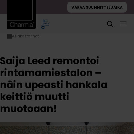
Hyppää
VARAA SUUNNITTELUAIKA
sisältöön
Asiakastarinat
Etusivu
Saija Leed
remontoi
rintamamiestalon
– näin upeasti
Saija Leed remontoi
hankala keittiö
muutti
rintamamiestalon –
muotoaan!
näin upeasti hankala
keittiö muutti
muotoaan!