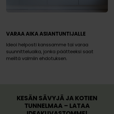
VARAA AIKA ASIANTUNTIJALLE
Ideoi helposti kanssamme tai varaa
suunnitteluaika, jonka päätteeksi saat
meiltä valmiin ehdotuksen.
Varaa 30 min ideakäynti
Varaa suunnitteluaika
V
V
a
a
r
r
a
a
KESÄN SÄVYJÄ JA KOTIEN
a
a
3
TUNNELMAA – LATAA
s
0
IDEAKUVASTOMME!
u