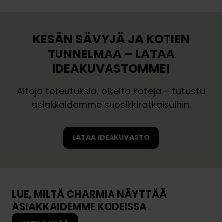
a
a
r
r
a
a
KESÄN SÄVYJÄ JA KOTIEN
a
a
3
TUNNELMAA – LATAA
s
0
IDEAKUVASTOMME!
u
m
u
i
Aitoja toteutuksia, oikeita koteja – tutustu
n
n
asiakkaidemme suosikkiratkaisuihin.
n
i
i
d
t
e
LATAA IDEAKUVASTO
t
a
e
k
l
ä
u
y
a
n
LUE, MILTÄ CHARMIA NÄYTTÄÄ
i
t
ASIAKKAIDEMME KODEISSA
k
i