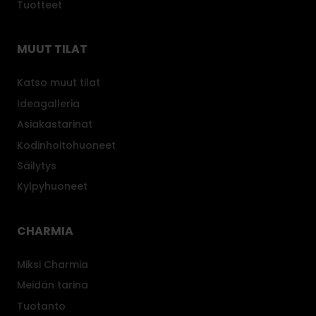
Tuotteet
MUUT TILAT
Katso muut tilat
Ideagalleria
Asiakastarinat
Kodinhoitohuoneet
Säilytys
Kylpyhuoneet
CHARMIA
Miksi Charmia
Meidän tarina
Tuotanto