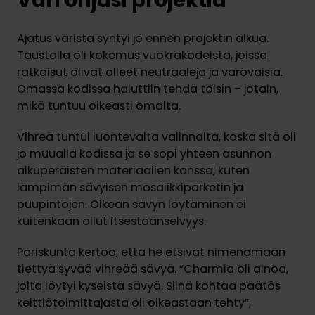
Ajatus väristä syntyi jo ennen projektin alkua.
Taustalla oli kokemus vuokrakodeista, joissa
ratkaisut olivat olleet neutraaleja ja varovaisia.
Omassa kodissa haluttiin tehdä toisin – jotain,
mikä tuntuu oikeasti omalta.
Vihreä tuntui luontevalta valinnalta, koska sitä oli
jo muualla kodissa ja se sopi yhteen asunnon
alkuperäisten materiaalien kanssa, kuten
lämpimän sävyisen mosaiikkiparketin ja
puupintojen. Oikean sävyn löytäminen ei
kuitenkaan ollut itsestäänselvyys.
Pariskunta kertoo, että he etsivät nimenomaan
tiettyä syvää vihreää sävyä. “Charmia oli ainoa,
jolta löytyi kyseistä sävyä. Siinä kohtaa päätös
keittiötoimittajasta oli oikeastaan tehty”,