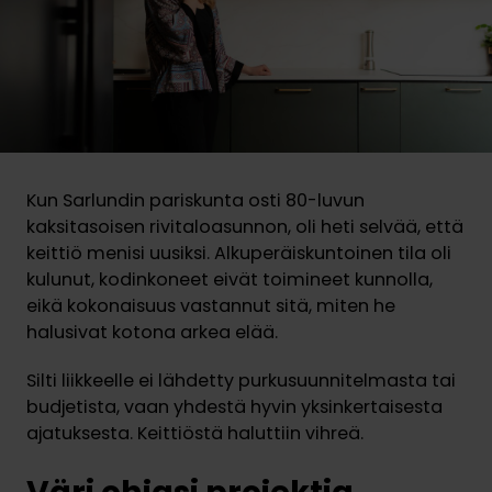
Kun Sarlundin pariskunta osti 80-luvun
kaksitasoisen rivitaloasunnon, oli heti selvää, että
keittiö menisi uusiksi. Alkuperäiskuntoinen tila oli
kulunut, kodinkoneet eivät toimineet kunnolla,
eikä kokonaisuus vastannut sitä, miten he
halusivat kotona arkea elää.
Silti liikkeelle ei lähdetty purkusuunnitelmasta tai
budjetista, vaan yhdestä hyvin yksinkertaisesta
ajatuksesta. Keittiöstä haluttiin vihreä.
Väri ohjasi projektia