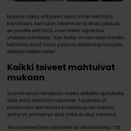
Muutos näkyy erityisesti siinä, miten keittiötä
käytetään. Aamuisin tekeminen ei enää jakaudu
eri puolille keittiötä, vaan kaikki tapahtuu
yhdessä kohdassa. “Kun kaikki on samassa kohdin
keittiötä, muut tasot pysyvät siisteinä ja tilaa jää
oikeasti tekemiselle.”
Kaikki toiveet mahtuivat
mukaan
Suunnitteluun lähdettiin melko selkeillä ajatuksilla
siitä, mitä keittiöltä halutaan. Taustalla oli
kokemusta aiemmista kodeista ja sen kautta
syntynyt ymmärrys siitä, mikä ei ollut toiminut.
Yksi konkreettinen esimerkki oli allasratkaisu. “Oli