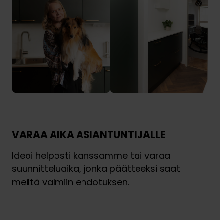
VARAA AIKA ASIANTUNTIJALLE
Ideoi helposti kanssamme tai varaa
suunnitteluaika, jonka päätteeksi saat
meiltä valmiin ehdotuksen.
Varaa 30 min ideakäynti
Varaa suunnitteluaika
V
V