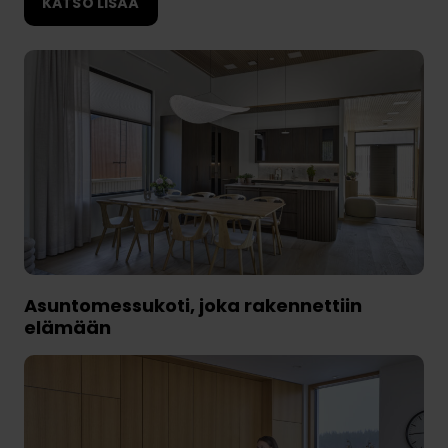
a
KATSO LISÄÄ
Asuntomessukoti, joka rakennettiin
elämään